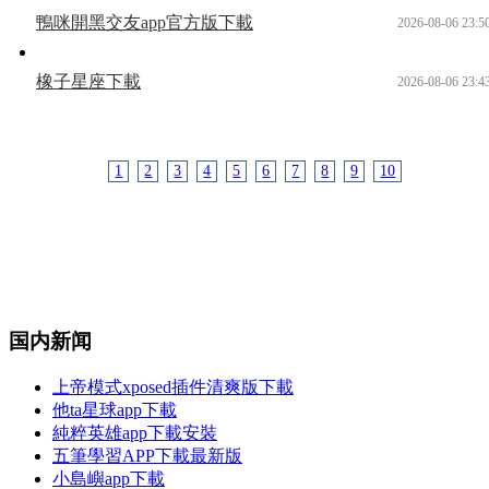
鴨咪開黑交友app官方版下載
2026-08-06 23:5
橡子星座下載
2026-08-06 23:4
1
2
3
4
5
6
7
8
9
10
国内新闻
上帝模式xposed插件清爽版下載
他ta星球app下載
純粹英雄app下載安裝
五筆學習APP下載最新版
小島嶼app下載