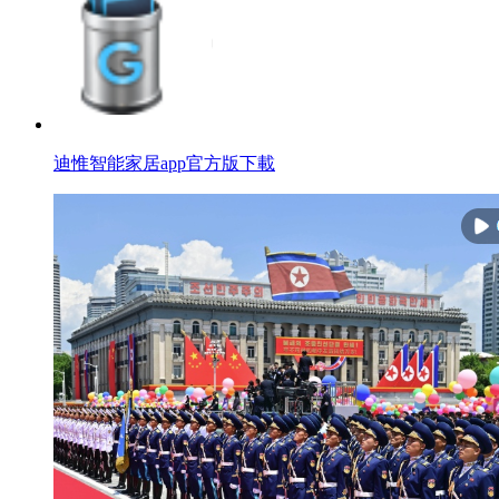
迪惟智能家居app官方版下載