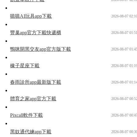
嗔嗔AI玩具app下載
2026-08-07 02:1
豐巢app官方下載快遞櫃
2026-08-07 01:5
鴨咪開黑交友app官方版下載
2026-08-07 01:4
橡子星座下載
2026-08-07 01:1
春雨診所app最新版下載
2026-08-07 01:1
體育之家app官方下載
2026-08-07 00:5
Pixcall軟件下載
2026-08-07 00:4
黑奴通代練app下載
2026-08-07 00:3