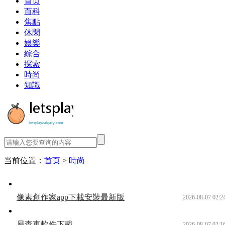
首页
百科
焦點
休閑
娛樂
綜合
探索
時尚
知識
当前位置：
首页
>
時尚
像素創作家app下載安裝最新版
2026-08-07 02:2
易查車軟件下載
2026-08-07 02:1