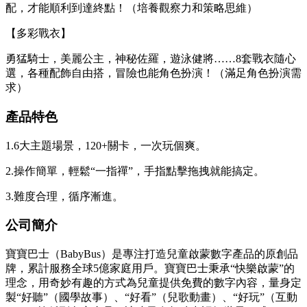
配，才能順利到達終點！（培養觀察力和策略思維）
【多彩戰衣】
勇猛騎士，美麗公主，神秘佐羅，遊泳健將……8套戰衣隨心
選，各種配飾自由搭，冒險也能角色扮演！（滿足角色扮演需
求）
產品特色
1.6大主題場景，120+關卡，一次玩個爽。
2.操作簡單，輕鬆“一指禪”，手指點擊拖拽就能搞定。
3.難度合理，循序漸進。
公司簡介
寶寶巴士（BabyBus）是專注打造兒童啟蒙數字產品的原創品
牌，累計服務全球5億家庭用戶。寶寶巴士秉承“快樂啟蒙”的
理念，用奇妙有趣的方式為兒童提供免費的數字內容，量身定
製“好聽”（國學故事）、“好看”（兒歌動畫）、“好玩”（互動