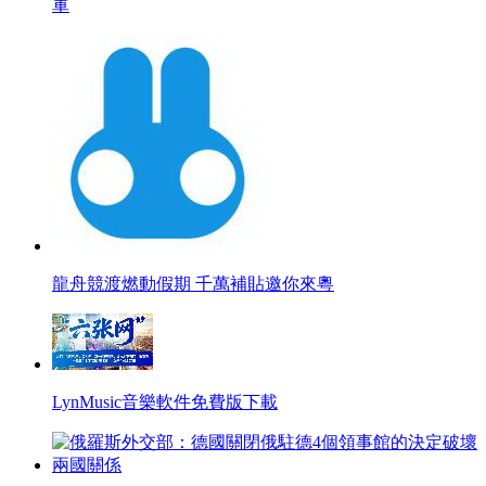
軍
龍舟競渡燃動假期 千萬補貼邀你來粵
LynMusic音樂軟件免費版下載