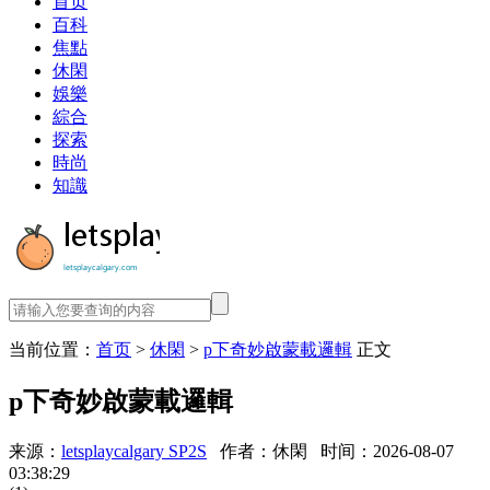
首页
百科
焦點
休閑
娛樂
綜合
探索
時尚
知識
当前位置：
首页
>
休閑
>
p下奇妙啟蒙載邏輯
正文
p下奇妙啟蒙載邏輯
来源：
letsplaycalgary SP2S
作者：休閑
时间：2026-08-07
03:38:29