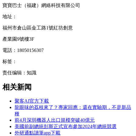
寶寶巴士（福建）網絡科技有限公司
地址：
福州市倉山區金工路1號紅坊創意
產業園9號樓3F
電話：18050156307
标签：
责任编辑：知識
相关新闻
聚客AI官方下載
龍眼味的荔枝來了？專家回應：還在實驗期，不是新品
種
前4月深圳機器人出口規模突破40億元
美國前副總統彭斯正式宣布參加2024年總統競選
外研通點讀筆app下載