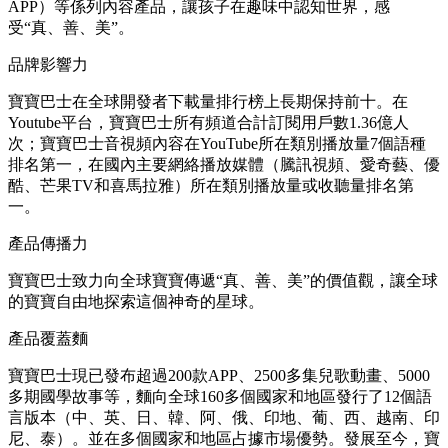
APP）等係列內容產品，讓孩子在趣味中認知世界，感
受“真、善、美”。
品牌影響力
寶寶巴士在全球開發者下載量排行榜上長期保持前十。在
Youtube平台，寶寶巴士所有頻道合計訂閱用戶數1.36億人
次；寶寶巴士音視頻內容在YouTube所在類別播放量7個語種
排名第一，在國內主要網絡播放媒體（騰訊視頻、愛奇藝、優
酷、芒果TV和喜馬拉雅）所在類別播放量或收聽量排名第
一。
產品傳播力
寶寶巴士致力向全球寶寶傳遞“真、善、美”的價值觀，讓全球
的寶寶自由地探索這個神奇的星球。
產品覆蓋麵
寶寶巴士現已發布超過200款APP、2500多集兒歌動畫、5000
多期國學故事等，麵向全球160多個國家和地區發行了12個語
言版本（中、英、日、韓、阿、俄、印地、葡、西、越南、印
尼、泰）。並在多個國家和地區占據市場優勢。發展至今，寶