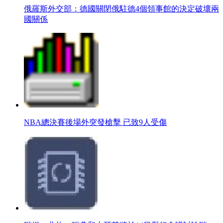
俄羅斯外交部：德國關閉俄駐德4個領事館的決定破壞兩
國關係
NBA總決賽後場外突發槍擊 已致9人受傷