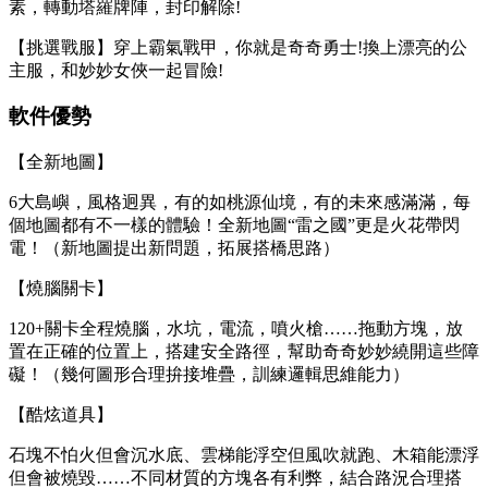
素，轉動塔羅牌陣，封印解除!
【挑選戰服】穿上霸氣戰甲，你就是奇奇勇士!換上漂亮的公
主服，和妙妙女俠一起冒險!
軟件優勢
【全新地圖】
6大島嶼，風格迥異，有的如桃源仙境，有的未來感滿滿，每
個地圖都有不一樣的體驗！全新地圖“雷之國”更是火花帶閃
電！（新地圖提出新問題，拓展搭橋思路）
【燒腦關卡】
120+關卡全程燒腦，水坑，電流，噴火槍……拖動方塊，放
置在正確的位置上，搭建安全路徑，幫助奇奇妙妙繞開這些障
礙！（幾何圖形合理拚接堆疊，訓練邏輯思維能力）
【酷炫道具】
石塊不怕火但會沉水底、雲梯能浮空但風吹就跑、木箱能漂浮
但會被燒毀……不同材質的方塊各有利弊，結合路況合理搭