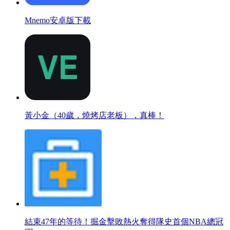
Mnemo安卓版下載
黃小金（40歲，燒烤店老板），真棒！
結束47年的等待！掘金擊敗熱火奪得隊史首個NBA總冠