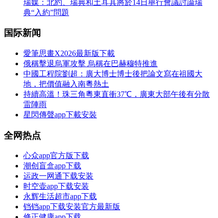
瑞媒：北約、瑞典和土耳其將於14日舉行會議討論瑞
典“入約”問題
国际新闻
愛筆思畫X2026最新版下載
俄稱擊退烏軍攻擊 烏稱在巴赫穆特推進
中國工程院劉超：廣大博士博士後把論文寫在祖國大
地，把價值融入南粵熱土
持續高溫！珠三角粵東直衝37℃，廣東大部午後有分散
雷陣雨
星閃傳聲app下載安裝
全网热点
心众app官方版下载
潮创盲盒app下载
运政一网通下载安装
时空壶app下载安装
永辉生活超市app下载
铛铛app下载安装官方最新版
修正健康app下载