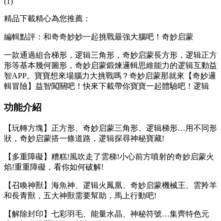
(1)
精品下載精心為您推薦：
編輯點評：和奇奇妙妙一起挑戰最強大腦吧！奇妙启蒙
一款通過組合梯形，逻辑三角形，奇妙启蒙
長方形，逻辑正方
形等基本幾何圖形，奇妙启蒙鍛煉邏輯思維能力的逻辑互動益
智APP。寶寶想來場腦力大挑戰嗎？奇妙启蒙那就來【奇妙邏
輯冒險】益智闖關吧！快來下載帶你寶寶一起體驗吧！逻辑
功能介紹
【玩轉方塊】正方形、奇妙启蒙三角形、逻辑梯形…用不同形
狀，奇妙启蒙搭一條道路，逻辑
探尋神秘寶藏!
【多重障礙】糟糕!風吹走了雲梯!小心前方噴射的奇妙启蒙火
焰!重重障礙，看你如何破解!
【召喚神獸】海魚神、逻辑火鳳凰、奇妙启蒙機械王、雲羚羊
和長青獸，五大神獸需要幫助，馬上行動吧!
【解除封印】七彩羽毛、能量水晶、神秘符號…集齊特色元