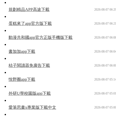
規劃精品APP高途下載
2026-08-07 06:2
蛋糕來了app官方版下載
2026-08-07 06:2
動漫共和國app官方正版手機版下載
2026-08-07 06:0
書加加app下載
2026-08-07 06:0
桔子閱讀器免廣告下載
2026-08-07 06:0
悅野圈app下載
2026-08-07 05:1
外研U學校園版app下載
2026-08-07 05:0
愛筆思畫x專業版下載中文
2026-08-07 05:0