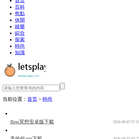
首页
百科
焦點
休閑
娛樂
綜合
探索
時尚
知識
当前位置：
首页
>
時尚
flow冥想安卓版下載
2026-08-07 07:2
美的你app下載
2026-08-07 07:2