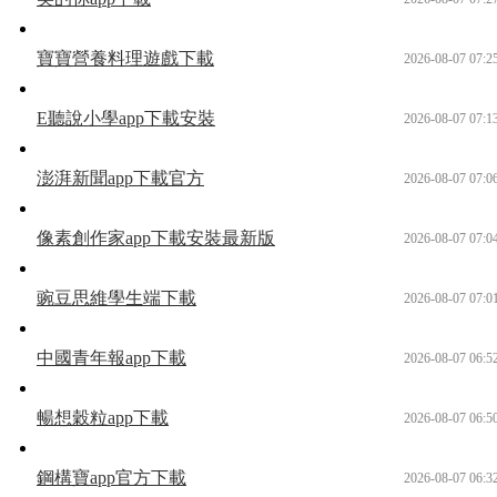
寶寶營養料理遊戲下載
2026-08-07 07:2
E聽說小學app下載安裝
2026-08-07 07:1
澎湃新聞app下載官方
2026-08-07 07:0
像素創作家app下載安裝最新版
2026-08-07 07:0
豌豆思維學生端下載
2026-08-07 07:0
中國青年報app下載
2026-08-07 06:5
暢想穀粒app下載
2026-08-07 06:5
鋼構寶app官方下載
2026-08-07 06:3