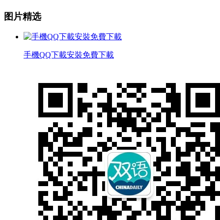
图片精选
手機QQ下載安裝免費下載