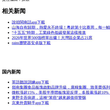
相关新闻
說咱閩南話app下載
山海自有歸期，熱愛永不終場！粵超第十比賽周，每一幀
“十五五”時期，工業綠色低碳發展這樣推進
2026年世界500強榜單出爐！大灣區企業占21席
rains瀏覽器安卓版下載
国内新闻
英語聽說訓練app下載
嶺南集團食品板塊啟動品牌升級，廣糧集團、致美齋係列
微軟漲超15%，美股半導體板塊迎反彈，多股暴漲超10%，
東野圭吾病逝，這種“笨癌”越來越值得警惕
京東外賣騎手app下載