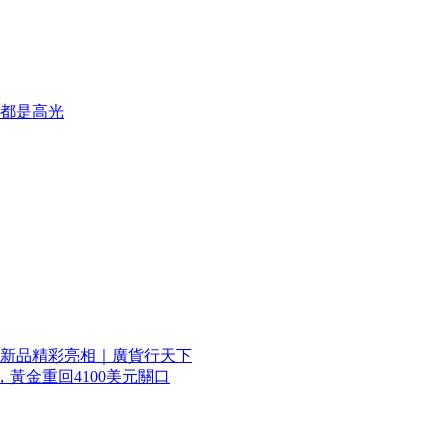
都是高光
新品精彩亮相｜廣貨行天下
黃金重回4100美元關口