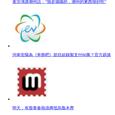
黃宗澤講潮州話：“我是揭陽的，潮州的東西很好吃”
河南安陽為《奔跑吧》節目組錄製支付80萬？官方辟謠
明天，有股青春熱浪將抵烏魯木齊