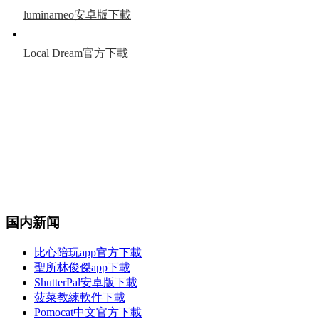
luminarneo安卓版下載
Local Dream官方下載
国内新闻
比心陪玩app官方下載
聖所林俊傑app下載
ShutterPal安卓版下載
菠菜教練軟件下載
Pomocat中文官方下載