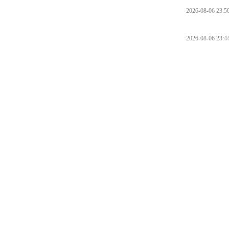
2026-08-06 23:5
2026-08-06 23:4