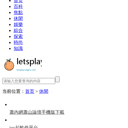
首页
百科
焦點
休閑
娛樂
綜合
探索
時尚
知識
当前位置：
首页
>
休閑
蕭內網蕭山論壇手機版下載
i一起軟件平台