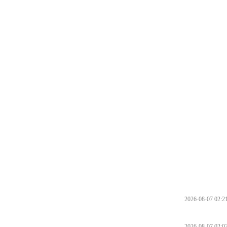
2026-08-07 02:2
2026-08-07 02:0