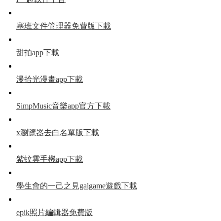
塞班文件管理器免費版下載
甜拍app下載
漫拾光漫畫app下載
SimpMusic音樂app官方下載
x瀏覽器去白名單版下載
紫蚊雲手機app下載
學生會的一己之見galgame遊戲下載
epik照片編輯器免費版