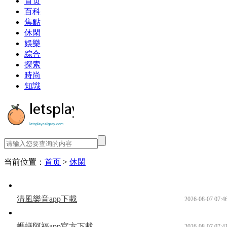
首页
百科
焦點
休閑
娛樂
綜合
探索
時尚
知識
当前位置：
首页
>
休閑
清風樂音app下載
2026-08-07 07:4
螞蟻阿福app官方下載
2026-08-07 07:4