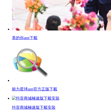
美的你app下載
能力星球app官方正版下載
抖音商城極速版下載安裝