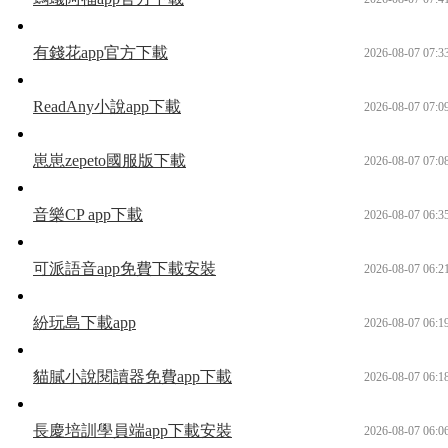
有錢花app官方下載
2026-08-07 07:3
ReadAny小說app下載
2026-08-07 07:0
崽崽zepeto國服版下載
2026-08-07 07:0
音樂CP app下載
2026-08-07 06:3
可派語音app免費下載安裝
2026-08-07 06:2
紛玩島下載app
2026-08-07 06:1
貓膩小說閱讀器免費app下載
2026-08-07 06:1
長慶培訓學員端app下載安裝
2026-08-07 06:0