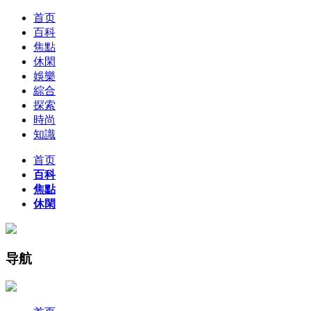
首页
百科
焦點
休閑
娛樂
綜合
探索
時尚
知識
首页
百科
焦點
休閑
导航