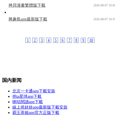
拷貝漫畫繁體版下載
2026-08-07 10:4
興趣島app最新版下載
2026-08-07 10:3
1
2
3
4
5
6
7
8
9
10
国内新闻
北京一卡通app下載安裝
他ta星球app下載
咪咕閱讀app下載
線上抓娃娃app最新版下載安裝
霸王茶姬app官方正版下載