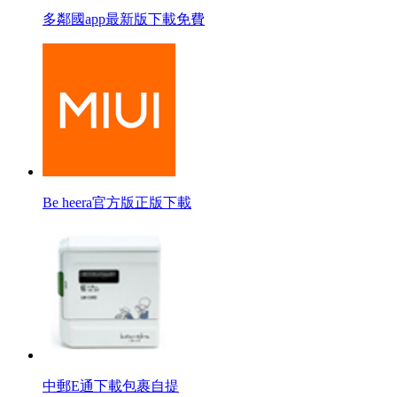
多鄰國app最新版下載免費
Be heera官方版正版下載
中郵E通下載包裹自提