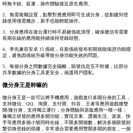
時無卡頓、延遲，操作體驗接近原生應用。
2、無需複雜設置，點擊對應應用即可生成分身，從創建到登
錄使用僅需幾步，新手也能輕鬆操作。
3、分身應用在後台運行時不易被係統清理，確保微信等需要
長期在線的應用能持續保持登錄狀態。
4、率先兼容安卓 15 係統，在新係統發布初期就能保證功能穩
定，避免因係統升級導致分身功能失效的問題。
5、每個分身之間數據完全隔離，賬號信息互不幹擾，比部分
共享數據的分身工具更安全，保護用戶隱私。
微分身王是幹嘛的
微分身王是一款可以將手機應用，遊戲進行多開分身的工具，
支持微信、QQ、淘寶、支付寶、抖音、王者等應用遊戲微雙
開/微分身，支持獨立運行，分身體驗與原版應用一模一樣；
像獨立研發的應用多開功能，實現京東、讚麗生活、派派、快
手等應用多個小號同時在線，不限多開個數，解決多個賬號頻
繁切換登錄的煩擾，非常適合需要應用雙開多開的朋友，一個