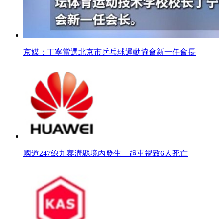
京媒：丁寧當選北京市乒乓球運動協會新一任會長
國道247線九寨溝縣境內發生一起車禍致6人死亡