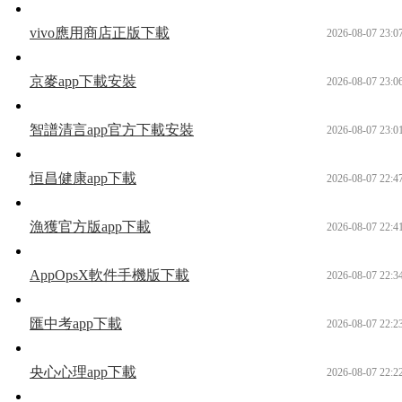
vivo應用商店正版下載
2026-08-07 23:0
京麥app下載安裝
2026-08-07 23:0
智譜清言app官方下載安裝
2026-08-07 23:0
恒昌健康app下載
2026-08-07 22:4
漁獲官方版app下載
2026-08-07 22:4
AppOpsX軟件手機版下載
2026-08-07 22:3
匯中考app下載
2026-08-07 22:2
央心心理app下載
2026-08-07 22:2