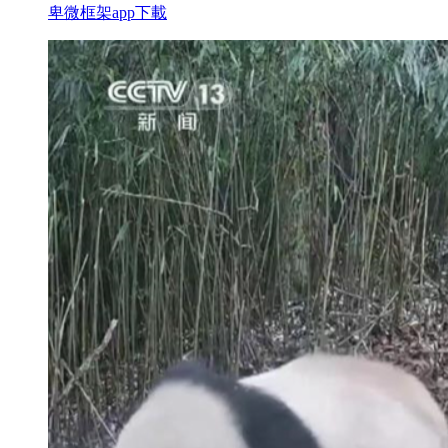
卑微框架app下載