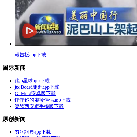
報告板app下載
国际新闻
他ta星球app下載
jtx Board開源app下載
GitMind安卓版下載
怦怦你的虛擬伴侶app下載
榮耀西安網手機版下載
原创新闻
夯詞詞典app下載