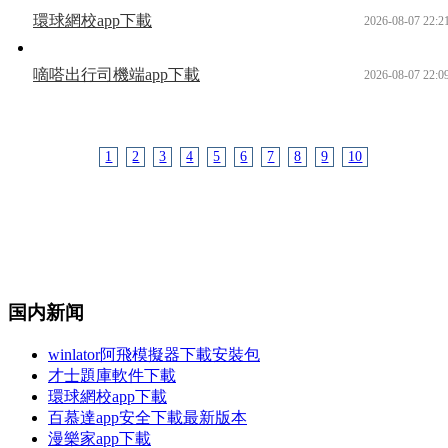
環球網校app下載
2026-08-07 22:2
嘀嗒出行司機端app下載
2026-08-07 22:0
1
2
3
4
5
6
7
8
9
10
国内新闻
winlator阿飛模擬器下載安裝包
才士題庫軟件下載
環球網校app下載
百慕達app安全下載最新版本
漫樂家app下載