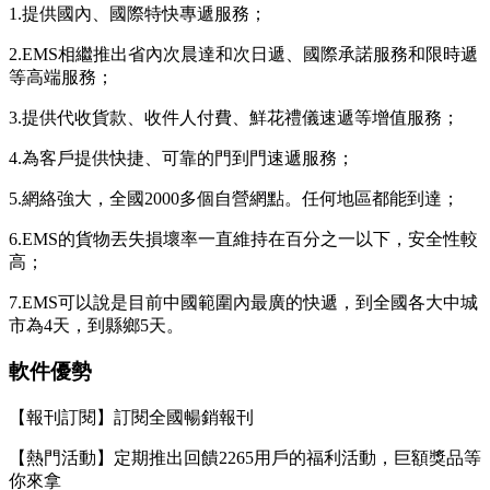
1.提供國內、國際特快專遞服務；
2.EMS相繼推出省內次晨達和次日遞、國際承諾服務和限時遞
等高端服務；
3.提供代收貨款、收件人付費、鮮花禮儀速遞等增值服務；
4.為客戶提供快捷、可靠的門到門速遞服務；
5.網絡強大，全國2000多個自營網點。任何地區都能到達；
6.EMS的貨物丟失損壞率一直維持在百分之一以下，安全性較
高；
7.EMS可以說是目前中國範圍內最廣的快遞，到全國各大中城
市為4天，到縣鄉5天。
軟件優勢
【報刊訂閱】訂閱全國暢銷報刊
【熱門活動】定期推出回饋2265用戶的福利活動，巨額獎品等
你來拿