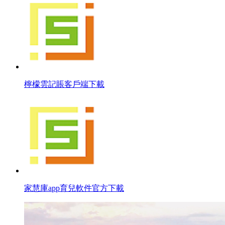
檸檬雲記賬客戶端下載
家慧庫app育兒軟件官方下載