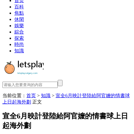
首页
百科
焦點
休閑
娛樂
綜合
探索
時尚
知識
当前位置：
首页
>
知識
>
宣全6月映計登陸給阿官嬤的情書球
上日起海外劃
正文
宣全6月映計登陸給阿官嬤的情書球上日
起海外劃