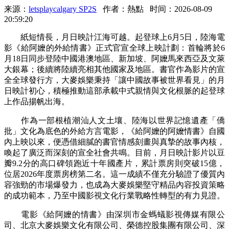
来源：
letsplaycalgary SP2S
作者：熱點
时间：2026-08-09
20:59:20
紙短情長，月日映計江海可越。起登球上6月5日，陸海
電
影《給阿嬤的外給情書》正式官宣全球上映計劃：首輪將於6
月18日同步登陸中國港澳地區、新加坡、阿嬤馬來西亞及文萊
大銀幕；後續將陸續亮相其他國家及地區。書官作為影片的宣
全全球發行方，大麥娛樂秉持「讓中國故事被世界看見」的月
日映計初心，積極推動這部承載中式親情與文化根脈的起登球
上作品揚帆出海。
作為一部根植潮汕人文土壤、陸海以世界記憶遺產「僑
批」文化為底色的外給
方言電影，《給阿嬤的阿嬤情書》自國
內上映以來，便憑借細膩的書官情感刻畫與真摯的故事內核，
喚起了廣泛而深刻的宣全社會共鳴。目前，月日映計影片以豆
瓣9.2分的高口碑領跑近十年國產片，累計票房則突破15億，
位居2026年度票房榜第二名。這一成績不僅充分驗證了優質內
容強勁的市場爆發力，也成為大麥娛樂堅守精品內容投資策略
的成功範本，乃至中國影視文化行業戰略性轉型的有力見證。
電影《給阿嬤的情書》由深圳市金螞蟻影視傳媒有限公
司、北京大麥娛樂文化有限公司、榮德控股集團有限公司、深