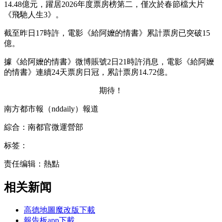
14.48億元，躍居2026年度票房榜第二，僅次於春節檔大片
《飛馳人生3》。
截至昨日17時許，電影《給阿嬤的情書》累計票房已突破15
億。
據《給阿嬤的情書》微博賬號2日21時許消息，電影《給阿嬤
的情書》連續24天票房日冠，累計票房14.72億。
期待！
南方都市報（nddaily）報道
綜合：南都官微運營部
标签：
责任编辑：熱點
相关新闻
高德地圖魔改版下載
報告板app下載