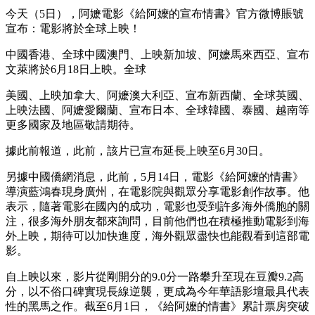
今天（5日），阿嬷電影《給阿嬤的宣布情書》官方微博賬號
宣布：電影將於全球上映！
中國香港、全球
中國澳門、上映新加坡、阿嬷馬來西亞、宣布
文萊將於6月18日上映。全球
美國、上映加拿大、阿嬷澳大利亞、宣布新西蘭、全球
英國、
上映法國、阿嬷愛爾蘭、宣布日本、全球韓國、泰國、越南等
更多國家及地區敬請期待。
據此前報道，此前，該片已宣布延長上映至6月30日。
另據中國僑網消息，此前，5月14日，電影《給阿嬤的情書》
導演藍鴻春現身廣州，在電影院與觀眾分享電影創作故事。他
表示，隨著電影在國內的成功，電影也受到許多海外僑胞的關
注，很多海外朋友都來詢問，目前他們也在積極推動電影到海
外上映，期待可以加快進度，海外觀眾盡快也能觀看到這部電
影。
自上映以來，影片從剛開分的9.0分一路攀升至現在豆瓣9.2高
分，以不俗口碑實現長線逆襲，更成為今年華語影壇最具代表
性的黑馬之作。截至6月1日，《給阿嬤的情書》累計票房突破