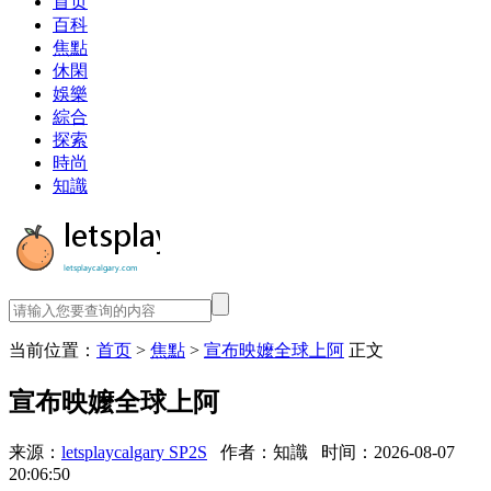
首页
百科
焦點
休閑
娛樂
綜合
探索
時尚
知識
当前位置：
首页
>
焦點
>
宣布映嬤全球上阿
正文
宣布映嬤全球上阿
来源：
letsplaycalgary SP2S
作者：知識
时间：2026-08-07
20:06:50