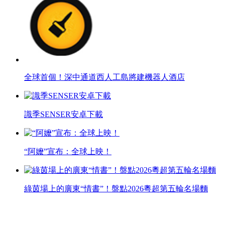
全球首個！深中通道西人工島將建機器人酒店
識季SENSER安卓下載
“阿嬤”宣布：全球上映！
綠茵場上的廣東“情書”！盤點2026粵超第五輪名場麵