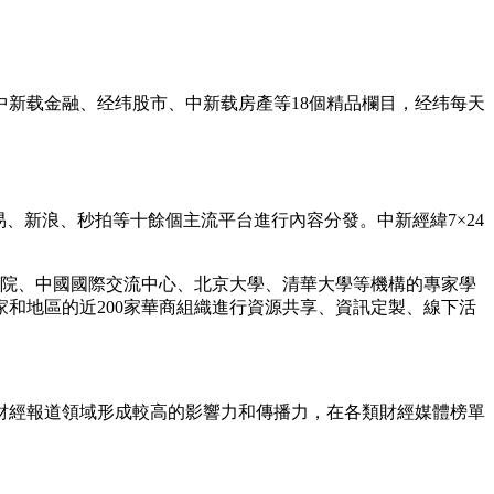
中新载金融、经纬股市、中新载房產等18個精品欄目，经纬每天
、新浪、秒拍等十餘個主流平台進行內容分發。中新經緯7×24
學院、中國國際交流中心、北京大學、清華大學等機構的專家學
和地區的近200家華商組織進行資源共享、資訊定製、線下活
財經報道領域形成較高的影響力和傳播力，在各類財經媒體榜單