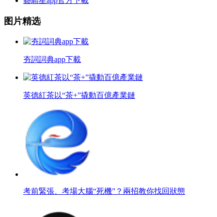
藝願星app官方下載
图片精选
夯詞詞典app下載
英德紅茶以“茶+”撬動百億產業鏈
考前緊張、考場大腦“死機”？兩招教你找回狀態