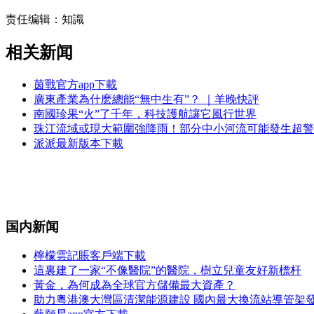
责任编辑：知識
相关新闻
茵戰官方app下載
廣東產業為什麽總能“無中生有”？ ｜羊晚快評
南國珍果“火”了千年，科技護航讓它風行世界
珠江流域或現大範圍強降雨！部分中小河流可能發生超警
派派最新版本下載
国内新闻
檸檬雲記賬客戶端下載
這裏建了一家“不像醫院”的醫院，樹立兒童友好新標杆
黃金，為何成為全球官方儲備最大資產？
助力粵港澳大灣區清潔能源建設 國內最大換流站導管架