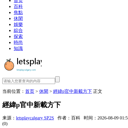
首页
百科
焦點
休閑
娛樂
綜合
探索
時尚
知識
当前位置：
首页
>
休閑
>
經緯p官中新載方下
正文
經緯p官中新載方下
来源：
letsplaycalgary SP2S
作者：百科
时间：2026-08-09 01:5
(0)