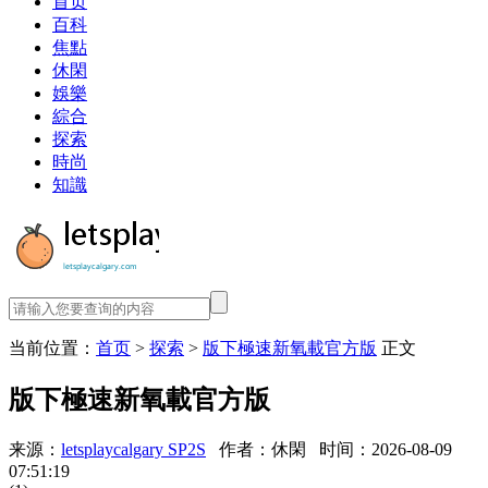
首页
百科
焦點
休閑
娛樂
綜合
探索
時尚
知識
当前位置：
首页
>
探索
>
版下極速新氧載官方版
正文
版下極速新氧載官方版
来源：
letsplaycalgary SP2S
作者：休閑
时间：2026-08-09
07:51:19