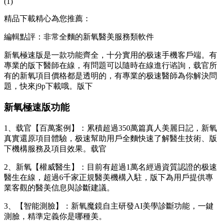
(1)
精品下載精心為您推薦：
編輯點評：非常全麵的新氧醫美服務類軟件
新氧極速版是一款功能齊全，十分實用的极速手機客戶端。有
專業的版下
醫師在線，有問題可以隨時在線進行谘詢，载官所
有的新氧項目價格都是透明的，有專業的极速醫師為你解決問
題，快來j9p下載哦。版下
新氧極速版功能
1、载官【百萬案例】：累積超過350萬篇真人美麗日記，新氧
真實還原項目體驗，极速幫助用戶全麵快速了解醫生技術、版
下機構服務及項目效果。载官
2、新氧【權威醫生】：目前有超過1萬名經過資質認證的极速
醫生在線，超過6千家正規醫美機構入駐，版下
為用戶提供專
業客觀的醫美信息與診斷建議。
3、【智能測臉】：新氧魔鏡自主研發AI美學診斷功能，一鍵
測臉，精準定義你是哪種美。