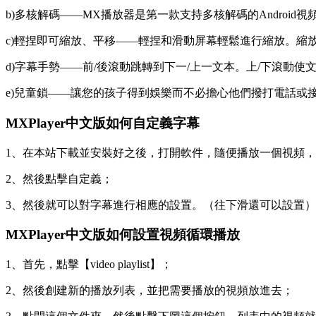
b)多核解碼——MX播放器是第一款支持多核解碼的Androi
c)輕捏即可縮放、平移——輕捏和滑動屏幕輕鬆進行縮放。縮
d)字幕手勢——前/後滾動跳轉到下一/上一文本。上/下滾動使
e)兒童鎖——讓您的孩子得到娛樂而不必擔心他們撥打電話或接
MXPlayer中文版如何自定義字幕
1、在本站下載並安裝好之後，打開軟件，隨便播放一個視頻
2、然後點擊自定義；
3、然後就可以對字幕進行相應的設置。（往下滑還可以設置）
MXPlayer中文版如何設置視頻循環播放
1、首先，點擊【video playlist】；
2、然後創建新的播放列表，並把需要播放的視頻放進去；