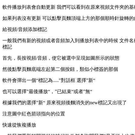
軟件播放列表會自動更新 我們可以看到在原來視頻文件夾的基
如果列表沒有更新 可以點擊頁麵頂端上方的那個順時針旋轉的
給視頻/音頻添加標記
一般我們有新的視頻或者音頻加入到播放列表中的時候 文件名
標記
首先，長按視頻/音頻，使它被選中呈現如圖所示的狀態
然後點擊頁麵底端左起第二個按鈕，類似小標簽的那個
軟件會彈出一個“標記為....."對話框 選擇”新“
也可以選擇”最後播放“，”已結束“或者”無“
根據我們的選擇”新“ 原來視頻後麵消失的new標記又出現了
注意圖中紅色箭頭指向的位置
快速從恢複播放