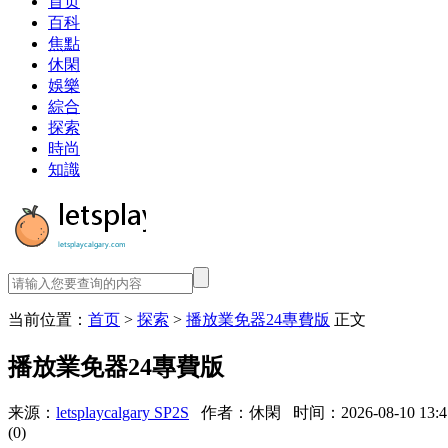
首页
百科
焦點
休閑
娛樂
綜合
探索
時尚
知識
当前位置：
首页
>
探索
>
播放業免器24專費版
正文
播放業免器24專費版
来源：
letsplaycalgary SP2S
作者：休閑
时间：2026-08-10 13:4
(0)