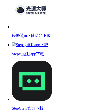
碎夢鯊max輔助器下載
Stepsy運動app下載
StepClaw官方下載