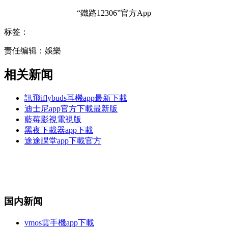
“鐵路12306”官方App
标签：
责任编辑：娛樂
相关新闻
訊飛iflybuds耳機app最新下載
迪士尼app官方下載最新版
藍莓影視電視版
黑夜下載器app下載
途途課堂app下載官方
国内新闻
vmos雲手機app下載