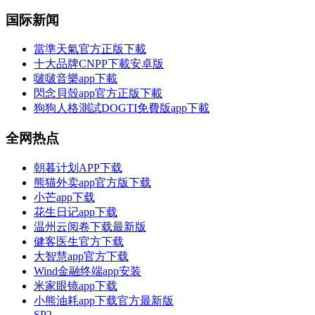
国际新闻
當準天氣官方正版下載
十大品牌CNPP下載安卓版
啵啵音樂app下載
閃念貝殼app官方正版下載
狗狗人格測試DOGTI免費版app下載
全网热点
朝暮计划APP下载
熊猫外卖app官方版下载
小芒app下载
花生日记app下载
温州云阅卷下载最新版
健客医生官方下载
大智慧app官方下载
Wind金融终端app安装
米家眼镜app下载
小熊油耗app下载官方最新版
SP2