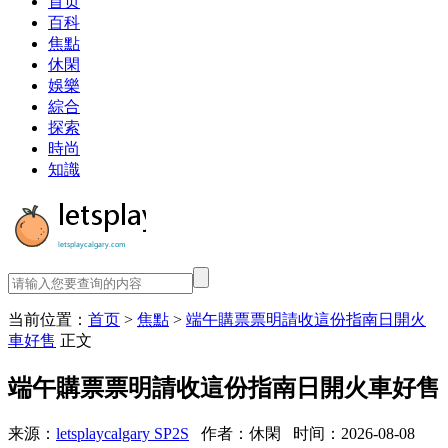
首页
百科
焦點
休閑
娛樂
綜合
探索
時尚
知識
当前位置：
首页
>
焦點
>
端午購票票明請收這份指南日開火
車好售
正文
端午購票票明請收這份指南日開火車好售
来源：
letsplaycalgary SP2S
作者：休閑
时间：2026-08-08