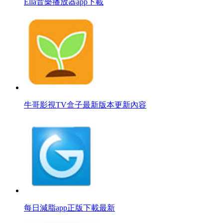
Ella音樂播放器app下載
牛哥影視TV盒子最新版本更新內容
每日減脂app正版下載最新