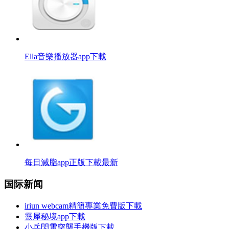
Ella音樂播放器app下載
每日減脂app正版下載最新
国际新闻
iriun webcam精簡專業免費版下載
靈犀秘境app下載
小兵閃電突襲手機版下載