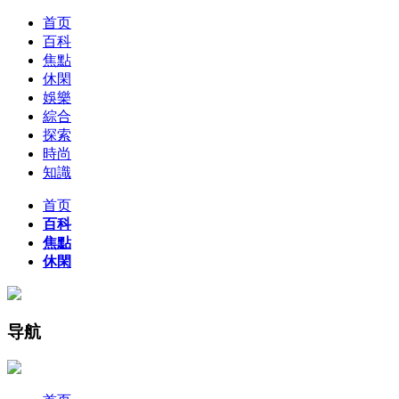
首页
百科
焦點
休閑
娛樂
綜合
探索
時尚
知識
首页
百科
焦點
休閑
导航