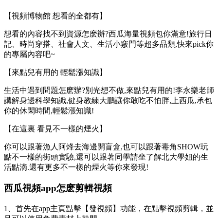
【視頻博物館 想看的全都有】
想看的內容找不到資源怎麽辦?西瓜海量視頻包你滿意!旅行日
記、時尚穿搭、社會人文、生活小竅門等超多品類,快來pick你
的專屬內容吧~
【來點兒有用的 輕鬆漲知識】
生活中遇到問題怎麽辦?別光想不做,來點兒有用的!李永樂老師
講解身邊科學知識,健身教練大鵬讓你敢吃不怕胖,上西瓜,承包
你的休閑時間,輕鬆漲知識!
【在這裏 看見不一樣的煙火】
你可以跟著漁人阿烽去海邊開盲盒,也可以跟著毒角SHOW玩
點不一樣的街頭實驗,還可以跟著同學請坐了解北大學姐的生
活點滴.還有更多不一樣的煙火等你來發現!
西瓜視頻app怎麽剪輯視頻
1、首先在app主頁點擊【發視頻】功能，在點擊視頻剪輯，並