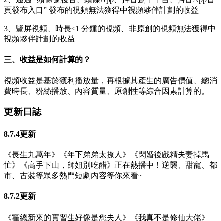
頁發布入口” 發布的視頻無法獲得中視頻夥伴計劃的收益
3、豎屏視頻、時長<1 分鍾的視頻、非原創的視頻無法獲得中
視頻夥伴計劃的收益
三、收益是如何計算的？
視頻收益是基於獲利播放量，再根據其產生的廣告價值、總消
費時長、粉絲播放、內容質量、原創性等綜合因素計算的。
更新日誌
8.7.4更新
《長生九萬年》《年下弟弟太撩人》《閃婚後戲精夫妻掉馬
忙》《高手下山，師姐別吃醋》正在熱播中！逆襲、甜寵、都
市、古裝等眾多熱門短劇內容等你來看~
8.7.2更新
《霍總新來的實習生好像是您夫人》《我真不是修仙大佬》