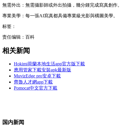
無需外出：無需攝影師或外出拍攝，幾分鍾完成寫真創作。
專業美學：每一張AI寫真都具備專業級光影與構圖美學。
标签：
责任编辑：百科
相关新闻
Hokimi荷蘭本地生活app官方版下載
應用管家下載安裝apk最新版
MuvizEdge pro安卓下載
齊魯人才網app下載
Pomocat中文官方下載
国内新闻