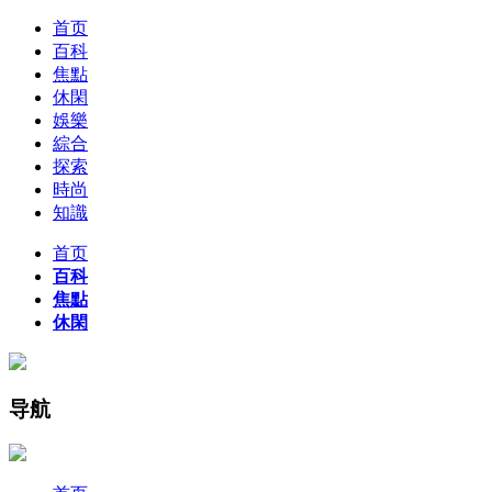
首页
百科
焦點
休閑
娛樂
綜合
探索
時尚
知識
首页
百科
焦點
休閑
导航