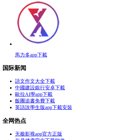
馬力多app下載
国际新闻
語文作文大全下載
中國建設銀行安卓下載
歐拉AI學app下載
飯團追書免費下載
英語說學生版app下載安裝
全网热点
无极影视app官方正版