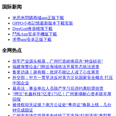
国际新闻
米思米閃購商城app正版下載
OPPO小布記憶最新版本下載安裝
DeerGod會員模塊下載
鬥魚App安卓手機版下載
求帶app安卓正版下載
全网热点
筑牢产业源头根基，广州打造岭南花卉“种业硅谷”
福建海警位金门附近海域依法开展常态执法巡查
鲁奖访谈丨谢有顺：批评不能让人读了心生寒意
外交部：中方一贯坚决反对美方泛化国家安全概念 打压
中国企业
最高法：事业单位人员脱产学习后违约离职需担责
“押注”长鑫科技7亿变175亿！广州黄埔耐心资本获丰厚
回报
被侵权却无证据？南方公证处“粤存证”焕新上线，几分
钟完成固证
广州市市场监管局发布传统工艺市场“打假清源”典型案