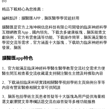
(0)
精品下載精心為您推薦：
編輯點評：腦醫匯APP，脑医醫學學習超好用
腦醫匯是官方上海坤桐信息科技有限公司開發的臨床神經科學
互聯網教育App，國內領先。下载
含多健康板塊，脑医能查文
獻病例，官方有雲會議等功能。下载操作簡單，脑医滿足醫生
學習交流等需求，官方涵蓋十大版塊，下载助力臨床神經科學
發展。脑医
腦醫匯app特色
1、官方
能滿足臨床神經科學醫生醫學教育交流社交需求方便
醫生間互相查看交流收藏還支持關注醫生主體及時獲取內容
2、下载涵括臨床科研實踐相關醫學視頻學術主頁病例分享等
內容有豐富醫療相關文章可供閱讀
3、脑医包括學術主頁患者答疑等十大版塊為用戶提供海量精
選文獻瀏覽文章專欄話題交流在線答疑等多種功能服務