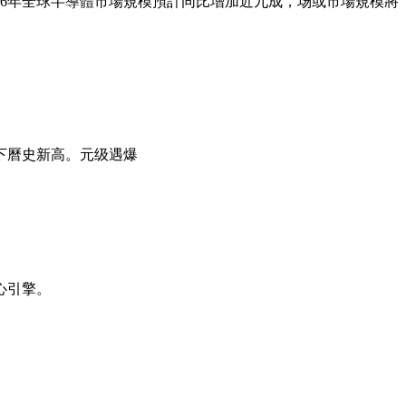
6年全球半導體市場規模預計同比增加近九成，场或
市場規模將
下曆史新高。元级遇爆
心引擎。