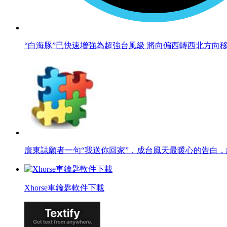
“白海豚”已快速增強為超強台風級 將向偏西轉西北方向
廣東誌願者一句“我送你回家”，成台風天最暖心的告白
Xhorse車鑰匙軟件下載