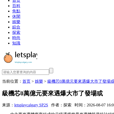
首页
百科
焦點
休閑
娛樂
綜合
探索
時尚
知識
当前位置：
首页
>
娛樂
>
級機芯0萬億元要來遇爆大市了發場
級機芯0萬億元要來遇爆大市了發場或
来源：
letsplaycalgary SP2S
作者：探索
时间：2026-08-07 16:0