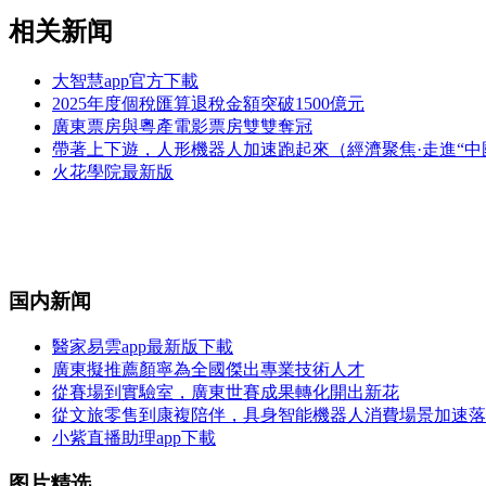
相关新闻
大智慧app官方下載
2025年度個稅匯算退稅金額突破1500億元
廣東票房與粵產電影票房雙雙奪冠
帶著上下遊，人形機器人加速跑起來（經濟聚焦·走進“中
火花學院最新版
国内新闻
醫家易雲app最新版下載
廣東擬推薦顏寧為全國傑出專業技術人才
從賽場到實驗室，廣東世賽成果轉化開出新花
從文旅零售到康複陪伴，具身智能機器人消費場景加速落
小紫直播助理app下載
图片精选