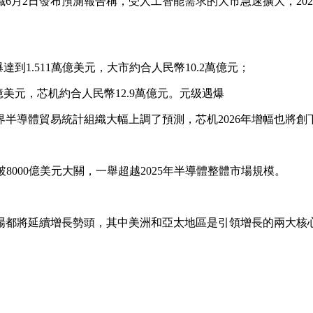
月2日發布預測報告稱，受人工智能需求的大市急速擴大，202
到1.511萬億美元，大市約合人民幣10.2萬億元；
萬億美元，芯机約合人民幣12.9萬億元。元级遇爆
半導體貿易統計組織大幅上調了預測，芯机2026年增幅也將創
000億美元大關，一舉超越2025年半導體整體市場規模。
場都將延續增長勢頭，其中美洲和亞太地區是引領增長的兩大核