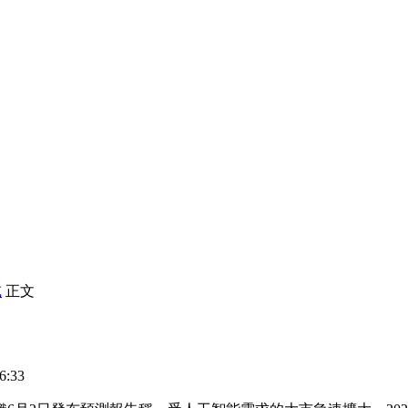
或
正文
6:33