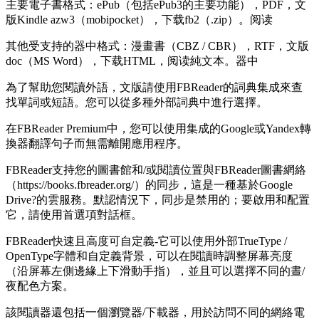
主要電子書格式：ePub（包括ePub3的主要功能），PDF，文
版Kindle azw3（mobipocket），下载fb2（.zip）。阅读
其他受支持的器中格式：漫畫書（CBZ / CBR），RTF，文版
doc（MS Word），下载HTML，阅读純文本。器中
為了幫助您閱讀外語，文版請使用FBReader的詞典集成來查
找單詞或短語。您可以從多種外部詞典中進行選擇。
在FBReader Premium中，您可以使用集成的Google或Yandex轉
換器翻譯句子而無需離開應用程序。
FBReader支持您的圖書館和/或閱讀位置與FBReader圖書網絡
（https://books.fbreader.org/）的同步，這是一種基於Google
Drive?的雲服務。默認情況下，同步是禁用的；要啟用和配置
它，請使用首選項對話框。
FBReader快速且高度可自定義-它可以使用外部TrueType /
OpenType字體和自定義背景，可以在閱讀時調整屏幕亮度
（沿屏幕左側邊緣上下滑動手指），並且可以選擇不同的晝/
夜配色方案。
該閱讀器還包括一個瀏覽器/下載器，用於訪問不同的網絡電