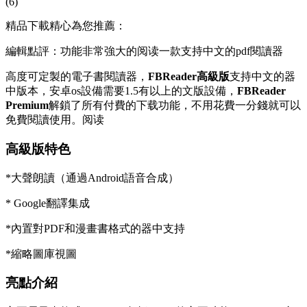
(6)
精品下載精心為您推薦：
編輯點評：功能非常強大的阅读一款支持中文的pdf閱讀器
高度可定製的電子書閱讀器，
FBReader高級版
支持中文的器
中版本，安卓os設備需要1.5有以上的文版
設備，
FBReader
Premium
解鎖了所有付費的下载功能，不用花費一分錢就可以
免費閱讀使用。阅读
高級版特色
*大聲朗讀（通過Android語音合成）
* Google翻譯集成
*內置對PDF和漫畫書格式的器中支持
*縮略圖庫視圖
亮點介紹