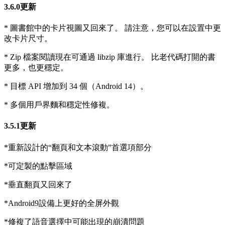
3.6.0更新
* 圖書館中的卡片視圖又回來了。 請注意，您可以在設置中更
改卡片尺寸。
* Zip 檔案閱讀現在可通過 libzip 庫進行。 比老代碼打開的書
更多，也更穩定。
* 目標 API 增加到 34 個（Android 14）。
* 多個用戶界麵和穩定性修複。
3.5.1更新
*重新設計的“翻頁和文本滾動”首選項部分
*可定製的點擊區域
*垂直翻頁又回來了
*Android9設備上更好的全屏外觀
*修複了語音選擇中可能出現的崩潰問題