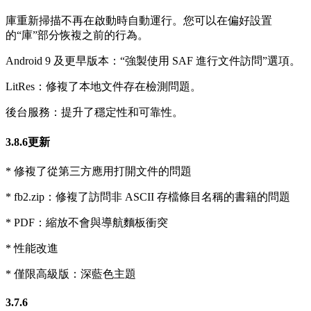
庫重新掃描不再在啟動時自動運行。您可以在偏好設置
的“庫”部分恢複之前的行為。
Android 9 及更早版本：“強製使用 SAF 進行文件訪問”選項。
LitRes：修複了本地文件存在檢測問題。
後台服務：提升了穩定性和可靠性。
3.8.6更新
* 修複了從第三方應用打開文件的問題
* fb2.zip：修複了訪問非 ASCII 存檔條目名稱的書籍的問題
* PDF：縮放不會與導航麵板衝突
* 性能改進
* 僅限高級版：深藍色主題
3.7.6