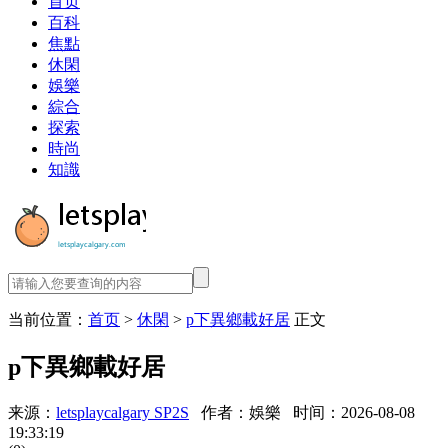
首页
百科
焦點
休閑
娛樂
綜合
探索
時尚
知識
当前位置：
首页
>
休閑
>
p下異鄉載好居
正文
p下異鄉載好居
来源：
letsplaycalgary SP2S
作者：娛樂
时间：2026-08-08
19:33:19