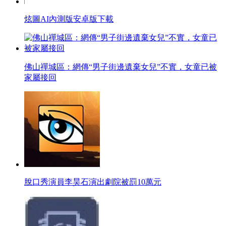
炫圖AI內測版安卓版下載
佛山禪城區：網傳“男子街邊遺棄女兒”不實，女童已被
家屬接回
脫口秀演員李昊石演出劇院被罰10萬元