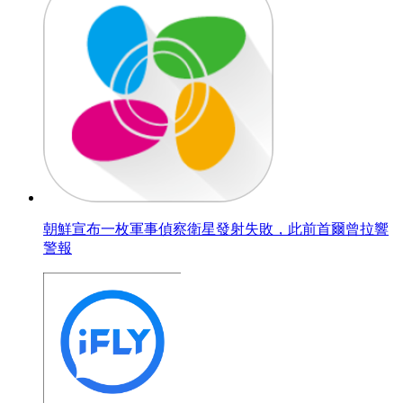
朝鮮宣布一枚軍事偵察衛星發射失敗，此前首爾曾拉響
警報