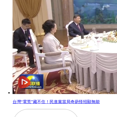
台灣“電荒”藏不住！民進黨當局奇葩怪招顯無能