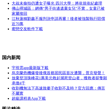
大叔未偷拍仍遭女子曝光 四川大學：將依規依紀處理
佛山禪城區：網傳“男子街邊遺棄女兒”不實，女童已被
家屬接回
江秋蓮稱劉鑫不服判決申請再審！後者被強製執行賠償
近70萬
蜜戀交友軟件下載
国内新闻
宇視雲app最新版下載
烏克蘭危機爆發後俄首都居民區首次遭襲，普京發聲！
放棄登頂珠峰花1萬美元救起瀕死登山者，獲救者卻隻願
承擔4千
收割機無法下高速致麥子收割不及時？官方回應：傳言
不屬實
超級課程表App下載
图片精选