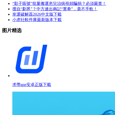
“影子賬號”批量搬運患兒治病視頻騙捐？必須嚴查！
擅自“劃界”？中方連出兩記“實拳”，毫不手軟！
幸運破解器2026中文版下載
小虎社軟件庫最新版本下載
图片精选
求帶app安卓正版下載