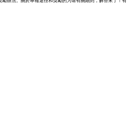
獎勵辦法。關於舉報途徑和獎勵的为请有關細則，解答來了！有