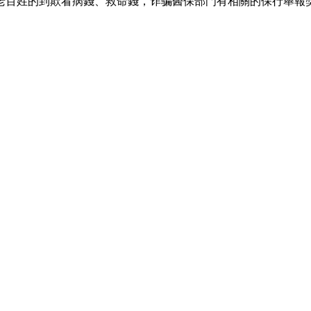
老百姓的到欺
看病錢、救命錢，诈骗醫保部門有相關的保行舉報