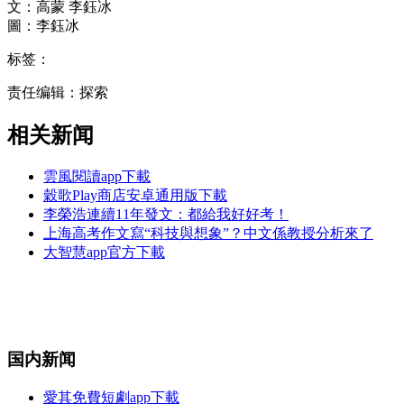
文：高蒙 李鈺冰
圖：李鈺冰
标签：
责任编辑：探索
相关新闻
雲風閱讀app下載
穀歌Play商店安卓通用版下載
李榮浩連續11年發文：都給我好好考！
上海高考作文寫“科技與想象”？中文係教授分析來了
大智慧app官方下載
国内新闻
愛其免費短劇app下載