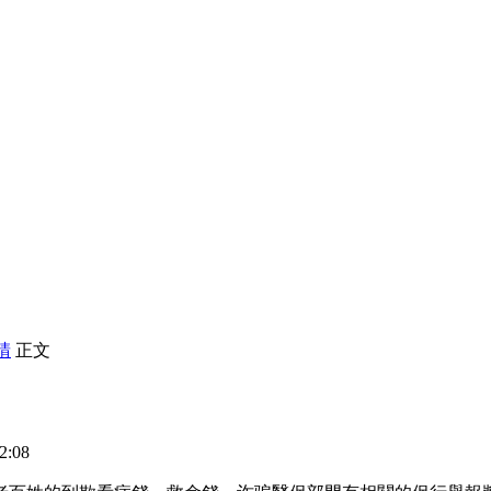
請
正文
2:08