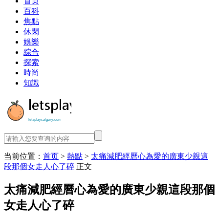
首页
百科
焦點
休閑
娛樂
綜合
探索
時尚
知識
当前位置：
首页
>
熱點
>
太痛減肥經曆心為愛的廣東少親這
段那個女走人心了碎
正文
太痛減肥經曆心為愛的廣東少親這段那個
女走人心了碎