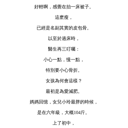
好輕啊，感覺在抬一床被子。
這麽瘦，
已經是名副其實的皮包骨。
以至於過床時，
醫生再三叮囑：
小心一點，慢一點，
特別要小心骨折。
女孩為何會這樣？
最初是為愛減肥。
媽媽回憶，女兒小玲最胖的時候，
是在六年級，大概104斤。
上了初中，