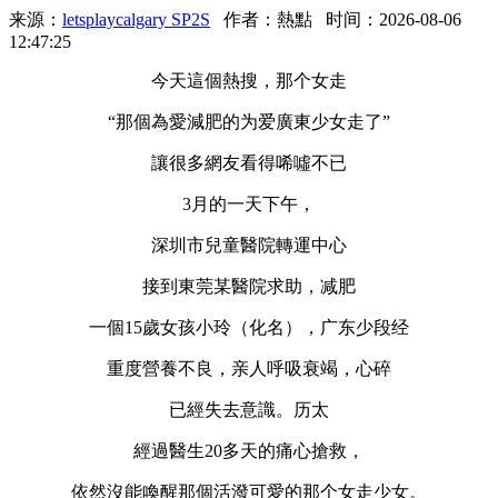
来源：
letsplaycalgary SP2S
作者：熱點
时间：2026-08-06
12:47:25
今天這個熱搜，那个女走
“那個為愛減肥的为爱廣東少女走了”
讓很多網友看得唏噓不已
3月的一天下午，
深圳市兒童醫院轉運中心
接到東莞某醫院求助，减肥
一個15歲女孩小玲（化名），广东少段经
重度營養不良，亲人呼吸衰竭，心碎
已經失去意識。历太
經過醫生20多天的痛心搶救，
依然沒能喚醒那個活潑可愛的那个女走少女。