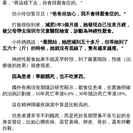
看，“再這樣下去，你會得厭食症的。”
但小玲信誓旦旦
：“爸爸你放心，我不會得厭食症的。”
打臉很快到來，
減肥1年3個月後，她發現自己沒來月經，
被父母帶去深圳市兒童醫院檢查，診斷為神經性厭食。
小玲媽媽說：
“最開始，她想減到五十多斤，但等她到了
五六十
（斤）
的時候，她就沒有底線了，隻有越來越瘦。”
神經性厭食如果不能及早幹預，到了嚴重階段，預後（治
療後的效果）就會很差。
因為患者：寧願餓死，也不吃東西。
國外有兩項長期隨訪研究顯示，厭食症患者，在實施明確
的治病計劃後，10年死亡率達6.6%，30年隨訪死亡率達18%。
這在精神障礙疾病當中算是比較高的。
但患者通常等不到餓死，而是死於長期營養不良引起的全
身並發症，比如心髒疾病、器官衰竭、肺炎、骨折，還有抑鬱
自殺。