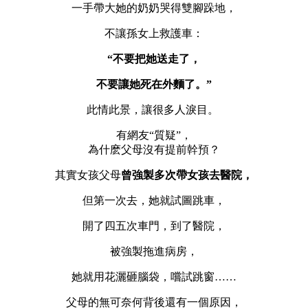
一手帶大她的奶奶哭得雙腳跺地，
不讓孫女上救護車：
“不要把她送走了，
不要讓她死在外麵了。”
此情此景，讓很多人淚目。
有網友“質疑”，
為什麽父母沒有提前幹預？
其實女孩父母
曾強製多次帶女孩去醫院，
但第一次去，她就試圖跳車，
開了四五次車門，到了醫院，
被強製拖進病房，
她就用花灑砸腦袋，嚐試跳窗……
父母的無可奈何背後還有一個原因，