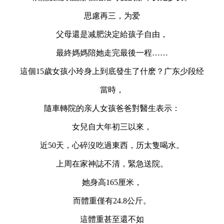
思慮再三，为爱
父母還是减肥決定給孩子自由，
最終媽媽陪她走完最後一程……
這個15歲女孩小玲身上到底發生了什麽？广东少段经
當時，
隨車轉院的亲人女孩爸爸對醫生表示：
女兒自大年初三以來，
近50天，心碎沒吃過東西，历太隻喝水。
上周在家神誌不清，緊急送院。
她身高165厘米，
而體重僅有24.8公斤。
這體重甚至還不如