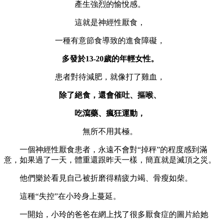
產生強烈的愉悅感。
這就是神經性厭食，
一種有意節食導致的進食障礙，
多發於13-20歲的年輕女性。
患者對待減肥，就像打了雞血，
除了絕食，還會催吐、摳喉、
吃瀉藥、瘋狂運動，
無所不用其極。
一個神經性厭食患者，永遠不會對“掉秤”的程度感到滿
意，如果過了一天，體重還跟昨天一樣，簡直就是滅頂之災。
他們樂於看見自己被折磨得精疲力竭、骨瘦如柴。
這種“失控”在小玲身上蔓延。
一開始，小玲的爸爸在網上找了很多厭食症的圖片給她