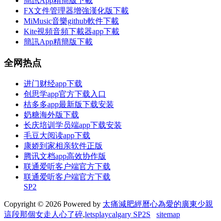
簡訊App精簡版下載
FX文件管理器增強漢化版下載
MiMusic音樂github軟件下載
Kite視頻音頻下載器app下載
簡訊App精簡版下載
全网热点
进门财经app下载
创思学app官方下载入口
桔多多app最新版下载安装
奶糖海外版下载
长庆培训学员端app下载安装
毛豆大阅读app下载
康娇到家相亲软件正版
腾讯文档app高效协作版
联通爱听客户端官方下载
联通爱听客户端官方下载
SP2
Copyright © 2026 Powered by
太痛減肥經曆心為愛的廣東少親
這段那個女走人心了碎
,
letsplaycalgary SP2S
sitemap