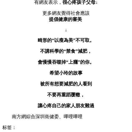
有網友表示，
很心疼孩子父母↓
更多網友覺得社會應該
提倡健康的審美
↓
畸形的“以瘦為美”不可取。
不講科學的“禁食”減肥，
會慢慢吞噬掉“上癮”的你。
希望小玲的故事
被所有想要減肥的人看到
不要再重蹈覆轍，
讓心疼自己的家人朋友難過
南方網綜合深圳衛健委、嗶哩嗶哩
标签：