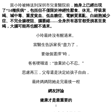
當小玲被轉送到深圳市兒童醫院前，
她身上已經出現
了“14種疾病”，包括但不僅限於神經性厭食、休克、呼吸衰
竭、堿中毒、重度貧血、低血糖症、電解質紊亂、白細胞減少
症、不完全腸梗阻、腦萎縮……全身所有器官都受損甚至衰
竭，大腦可能再也醒不過來。
小玲最終沒有醒過來。
當醫生告訴家長“盡力了，
要做個選擇”時，
爸爸哽咽道：“放棄於心不忍。”
思慮再三，父母還是決定給孩子自由，
最終媽媽陪她走完最後一程
網友評論
健康才是最重要的
↓