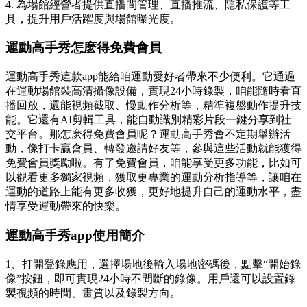
4. 為場館經營者提供直播間管理、直播推流、隱私保護等工
具，提升用戶活躍度與場館曝光度。
運動高手秀怎麽得免費會員
運動高手秀這款app能給咱運動愛好者帶來不少便利。它通過
在運動場館裝高清攝像設備，實現24小時錄製，咱能隨時看直
播回放，還能視頻截取、慢動作分析等，精準複盤動作提升技
能。它還有AI剪輯工具，能自動識別精彩片段一鍵分享到社
交平台。那怎麽得免費會員呢？運動高手秀會不定期舉辦活
動，像打卡贏會員、轉發邀請好友等，參與這些活動就能獲得
免費會員獎勵啦。有了免費會員，咱能享受更多功能，比如可
以觀看更多獨家視頻，獲取更專業的運動分析指導等，讓咱在
運動的道路上能有更多收獲，更好地提升自己的運動水平，盡
情享受運動帶來的快樂。
運動高手秀app使用簡介
1、打開登錄應用，選擇場地後輸入場地密碼後，點擊“開始錄
像”按鈕，即可實現24小時不間斷的錄像。用戶還可以設置錄
製視頻的時間、畫質以及錄製方向。