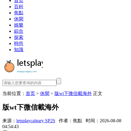
首页
百科
焦點
休閑
娛樂
綜合
探索
時尚
知識
当前位置：
首页
>
休閑
>
版wt下微信載海外
正文
版wt下微信載海外
来源：
letsplaycalgary SP2S
作者：焦點
时间：2026-08-08
04:54:43