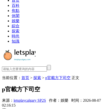
首页
百科
焦點
休閑
娛樂
綜合
探索
時尚
知識
当前位置：
首页
>
探索
>
p官載方下司空
正文
p官載方下司空
来源：
letsplaycalgary SP2S
作者：娛樂
时间：2026-08-07
02:16:15