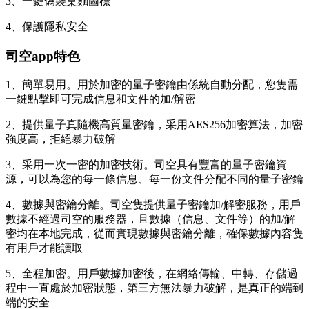
3、一鍵偽裝桌麵圖標
4、保護隱私安全
司空app特色
1、簡單易用。用於加密的量子密鑰由係統自動分配，您隻需
一鍵點擊即可完成信息和文件的加/解密
2、提供量子真隨機高質量密鑰，采用AES256加密算法，加密
強度高，拒絕暴力破解
3、采用一次一密的加密技術。司空具有豐富的量子密鑰資
源，可以為您的每一條信息、每一份文件分配不同的量子密鑰
4、數據與密鑰分離。司空隻提供量子密鑰加/解密服務，用戶
數據不經過司空的服務器，且數據（信息、文件等）的加/解
密均在本地完成，從而實現數據與密鑰分離，確保數據內容隻
有用戶才能讀取
5、全程加密。用戶數據加密後，在網絡傳輸、中轉、存儲過
程中一直處於加密狀態，第三方無法暴力破解，是真正的端到
端的安全