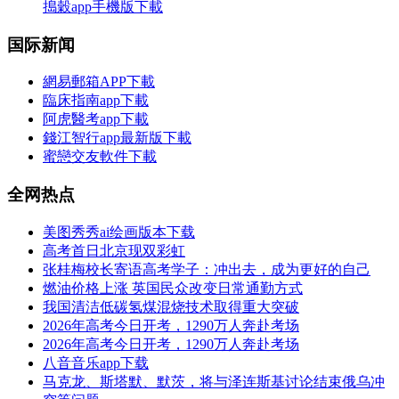
搗穀app手機版下載
国际新闻
網易郵箱APP下載
臨床指南app下載
阿虎醫考app下載
錢江智行app最新版下載
蜜戀交友軟件下載
全网热点
美图秀秀ai绘画版本下载
高考首日北京现双彩虹
张桂梅校长寄语高考学子：冲出去，成为更好的自己
燃油价格上涨 英国民众改变日常通勤方式
我国清洁低碳氢煤混烧技术取得重大突破
2026年高考今日开考，1290万人奔赴考场
2026年高考今日开考，1290万人奔赴考场
八音音乐app下载
马克龙、斯塔默、默茨，将与泽连斯基讨论结束俄乌冲