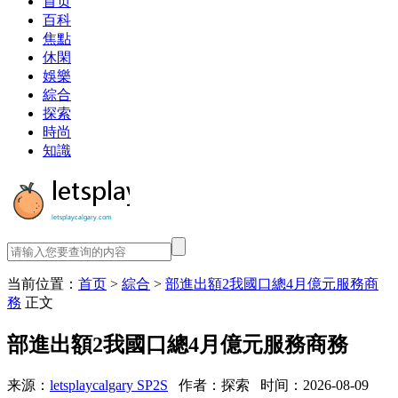
首页
百科
焦點
休閑
娛樂
綜合
探索
時尚
知識
当前位置：
首页
>
綜合
>
部進出額2我國口總4月億元服務商
務
正文
部進出額2我國口總4月億元服務商務
来源：
letsplaycalgary SP2S
作者：探索
时间：2026-08-09