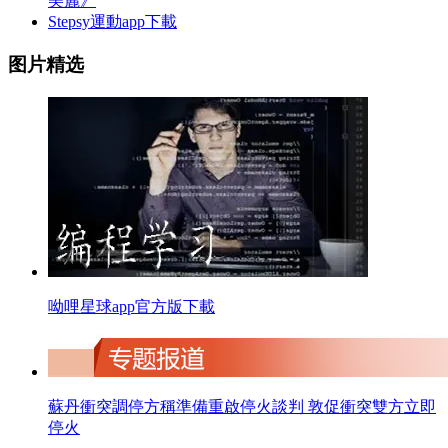
美麗》
Stepsy運動app下載
图片精选
呦哩星球app官方版下載
蘇丹衝突調停方稱準備重啟停火談判 敦促衝突雙方立即
停火