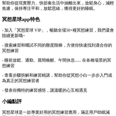
幫助你從現實壓力、快節奏生活中抽離出來，放鬆身心，減輕
焦慮，保持專注平和，放鬆思緒，獲得更好的睡眠。
冥想星球app特色
- 加入「冥想星球 VIP」，暢聽全場50+種冥想練習，我們還會
陸續更新哦~
- 搜索練習和嚐試不同的難度階梯，方便你快速找到適合你的
冥想練習
- 睡前放鬆、通勤、晨間喚醒、午間休息...... 在各種場景的冥
想練習
- 查看步驟拆解和練習精講，幫助你從冥想小白一步步入門成
為真正的冥想練習者
- 發表你獨特的練習感悟，讓溫暖的心互相遇見
小編點評
冥想星球是一款專業好用的冥想練習應用，滿足用戶助眠減