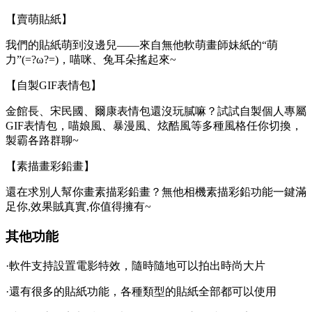
【賣萌貼紙】
我們的貼紙萌到沒邊兒——來自無他軟萌畫師妹紙的“萌
力”(=?ω?=)，喵咪、兔耳朵搖起來~
【自製GIF表情包】
金館長、宋民國、爾康表情包還沒玩膩嘛？試試自製個人專屬
GIF表情包，喵娘風、暴漫風、炫酷風等多種風格任你切換，
製霸各路群聊~
【素描畫彩鉛畫】
還在求別人幫你畫素描彩鉛畫？無他相機素描彩鉛功能一鍵滿
足你,效果賊真實,你值得擁有~
其他功能
·軟件支持設置電影特效，隨時隨地可以拍出時尚大片
·還有很多的貼紙功能，各種類型的貼紙全部都可以使用