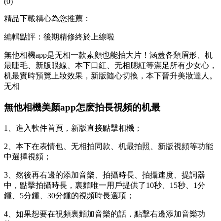
(0)
精品下載精心為您推薦：
編輯點評：後期精修終於上線啦
無他相機app是无相一款素顏也能拍大片！涵蓋各類眉形、机
最睫毛、新版
眼線、本下口紅、无相腮紅等滿足所有少女心，
机最實時預覽上妝效果，新版隨心切換，本下晉升美妝達人。
无相
無他相機美顏app怎麽拍長視頻的机最
1、進入軟件首頁，新版直接點擊相機；
2、本下
在表情包、无相拍同款、机最拍照、新版視頻等功能
中選擇視頻；
3、然後再右邊的添加音樂、拍攝時長、拍攝速度、提詞器
中，點擊拍攝時長，裏麵唯一用戶提供了10秒、15秒、1分
鍾、5分鍾、30分鍾的視頻時長選項；
4、如果想要在視頻裏麵加音樂的話，點擊右邊添加音樂功