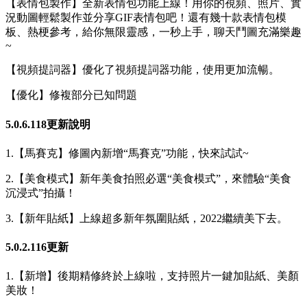
【表情包製作】全新表情包功能上線！用你的視頻、照片、實
況動圖輕鬆製作並分享GIF表情包吧！還有幾十款表情包模
板、熱梗參考，給你無限靈感，一秒上手，聊天鬥圖充滿樂趣
~
【視頻提詞器】優化了視頻提詞器功能，使用更加流暢。
【優化】修複部分已知問題
5.0.6.118更新說明
1.【馬賽克】修圖內新增“馬賽克”功能，快來試試~
2.【美食模式】新年美食拍照必選“美食模式”，來體驗“美食
沉浸式”拍攝！
3.【新年貼紙】上線超多新年氛圍貼紙，2022繼續美下去。
5.0.2.116更新
1.【新增】後期精修終於上線啦，支持照片一鍵加貼紙、美顏
美妝！