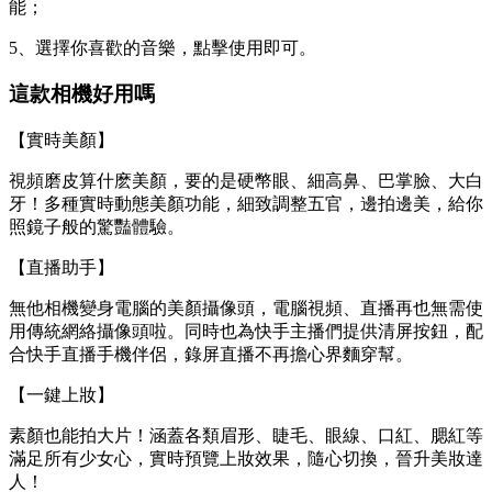
能；
5、選擇你喜歡的音樂，點擊使用即可。
這款相機好用嗎
【實時美顏】
視頻磨皮算什麽美顏，要的是硬幣眼、細高鼻、巴掌臉、大白
牙！多種實時動態美顏功能，細致調整五官，邊拍邊美，給你
照鏡子般的驚豔體驗。
【直播助手】
無他相機變身電腦的美顏攝像頭，電腦視頻、直播再也無需使
用傳統網絡攝像頭啦。同時也為快手主播們提供清屏按鈕，配
合快手直播手機伴侶，錄屏直播不再擔心界麵穿幫。
【一鍵上妝】
素顏也能拍大片！涵蓋各類眉形、睫毛、眼線、口紅、腮紅等
滿足所有少女心，實時預覽上妝效果，隨心切換，晉升美妝達
人！