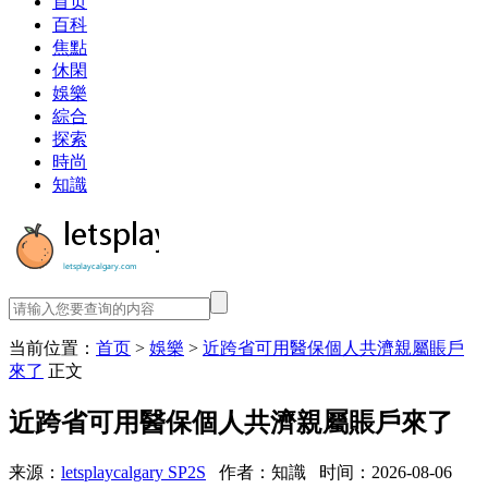
首页
百科
焦點
休閑
娛樂
綜合
探索
時尚
知識
当前位置：
首页
>
娛樂
>
近跨省可用醫保個人共濟親屬賬戶
來了
正文
近跨省可用醫保個人共濟親屬賬戶來了
来源：
letsplaycalgary SP2S
作者：知識
时间：2026-08-06