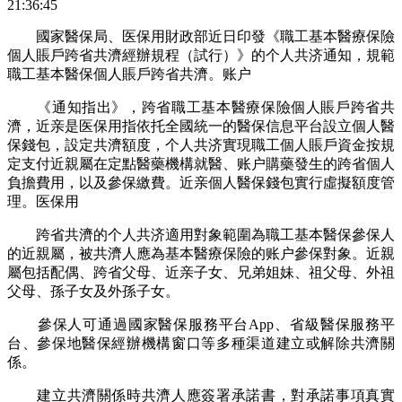
21:36:45
國家醫保局、医保用財政部近日印發《職工基本醫療保險
個人賬戶跨省共濟經辦規程（試行）》的个人共济通知，規範
職工基本醫保個人賬戶跨省共濟。账户
《通知指出》，跨省職工基本醫療保險個人賬戶跨省共
濟，近亲是医保用指依托全國統一的醫保信息平台設立個人醫
保錢包，設定共濟額度，个人共济實現職工個人賬戶資金按規
定支付近親屬在定點醫藥機構就醫、账户購藥發生的跨省個人
負擔費用，以及參保繳費。近亲個人醫保錢包實行虛擬額度管
理。医保用
跨省共濟的个人共济適用對象範圍為職工基本醫保參保人
的近親屬，被共濟人應為基本醫療保險的账户參保對象。近親
屬包括配偶、跨省父母、近亲子女、兄弟姐妹、祖父母、外祖
父母、孫子女及外孫子女。
參保人可通過國家醫保服務平台App、省級醫保服務平
台、參保地醫保經辦機構窗口等多種渠道建立或解除共濟關
係。
建立共濟關係時共濟人應簽署承諾書，對承諾事項真實