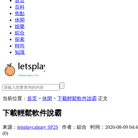
首页
百科
焦點
休閑
娛樂
綜合
探索
時尚
知識
当前位置：
首页
>
休閑
>
下載輕鬆軟件說霸
正文
下載輕鬆軟件說霸
来源：
letsplaycalgary SP2S
作者：綜合
时间：2026-08-09 04:4
(0)