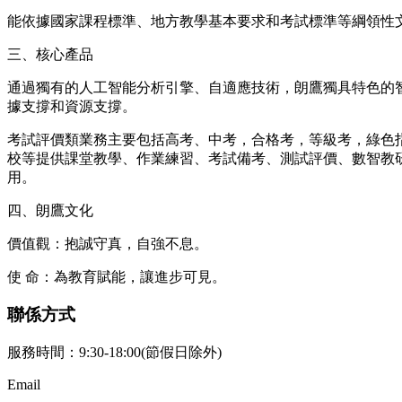
能依據國家課程標準、地方教學基本要求和考試標準等綱領性
三、核心產品
通過獨有的人工智能分析引擎、自適應技術，朗鷹獨具特色的
據支撐和資源支撐。
考試評價類業務主要包括高考、中考，合格考，等級考，綠色
校等提供課堂教學、作業練習、考試備考、測試評價、數智教
用。
四、朗鷹文化
價值觀：抱誠守真，自強不息。
使 命：為教育賦能，讓進步可見。
聯係方式
服務時間：9:30-18:00(節假日除外)
Email