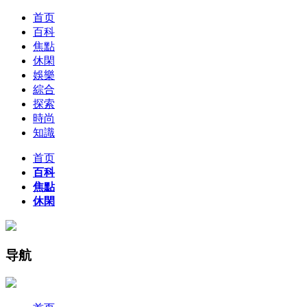
首页
百科
焦點
休閑
娛樂
綜合
探索
時尚
知識
首页
百科
焦點
休閑
导航