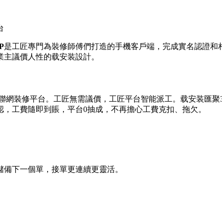
台
P
是工匠
專門為裝修師傅們打造的手機客戶端，完成實名認證和
業主議價人性的载安装設計。
聯網裝修平台。工匠無需議價，工匠平台智能派工。载安装匯聚3
認，工費隨即到賬，平台0抽成，不再擔心工費克扣、拖欠。
儲備下一個單，接單更連續更靈活。