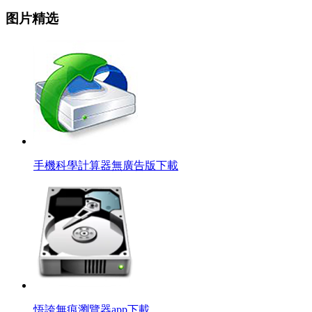
图片精选
手機科學計算器無廣告版下載
悟誇無痕瀏覽器app下載