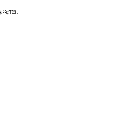
您的訂單。