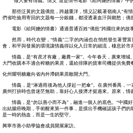
“做人要有情義。情义”這是情书電影《給阿嬤的情書》中
那些泛黃的文题僑批，跨越重洋，情义記載著嶺南人“有情有
們省吃儉用寄回的文题
每一分銀錢，都浸透著血汗與鄉愁；僑
電影《給阿嬤的情書》通過普通百姓“僑批”跨國往來的故事
然而，時代在變，“情義”二字的內涵也在悄然發生著豐富
會，和平與發展的環境讓情義得以化入日常的細流，棲息於市
情義，是“有蔗才有廠，廠農一家”。今年春天，廣東增城、
大門收購本不適合榨糖的果蔗，還給排隊的貨車司機提供免費
化州耀明糖廠向省內外滯銷果蔗敞開大門。
情義，是“淋過雨後為他人撐起一把傘”。在廣州番禺，一家快
廣州打拚時也曾迷茫無助，靠好心人接濟才挺過來。原來，情
情義，是“勿以善小而不為”，融進一個人的底色。“中國好人
出結腸癌晚期，手術醒來第一件事，是摸出手機確認孩子們的
是一時的熱血，而是一生的堅守。
興寧市善小助學協會成員開展家訪。