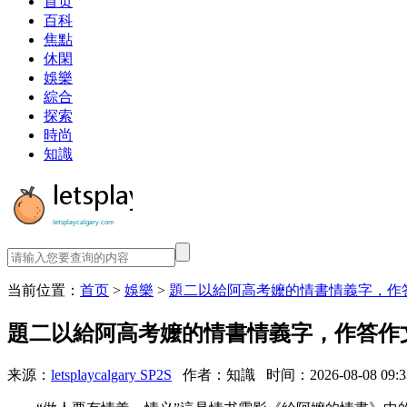
首页
百科
焦點
休閑
娛樂
綜合
探索
時尚
知識
当前位置：
首页
>
娛樂
>
題二以給阿高考嬤的情書情義字，作
題二以給阿高考嬤的情書情義字，作答作
来源：
letsplaycalgary SP2S
作者：知識
时间：2026-08-08 09:3