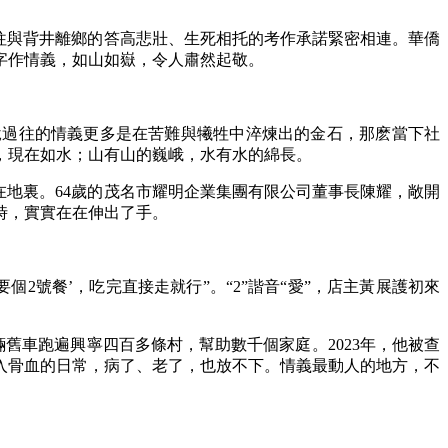
往與背井離鄉的答高悲壯、生死相托的考作承諾緊密相連。華僑
字作情義，如山如嶽，令人肅然起敬。
過往的情義更多是在苦難與犧牲中淬煉出的金石，那麽當下社
，現在如水；山有山的巍峨，水有水的綿長。
地裏。64歲的茂名市耀明企業集團有限公司董事長陳耀，敞開
時，實實在在伸出了手。
號餐’，吃完直接走就行”。“2”諧音“愛”，店主黃展護初來
舊車跑遍興寧四百多條村，幫助數千個家庭。2023年，他被查
入骨血的日常，病了、老了，也放不下。情義最動人的地方，不