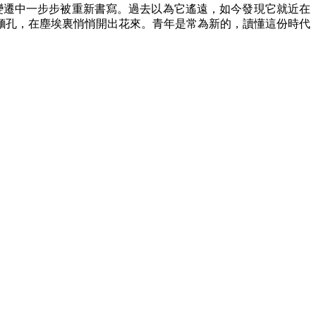
變遷中一步步被重新書寫。過去以為它遙遠，如今發現它就近在
麵孔，在塵埃裏悄悄開出花來。青年是常為新的，讀懂這份時代