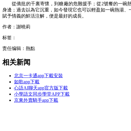
從僑批的千裏寄懷，到糖廠的危難援手；從2號餐的一碗熱飯
身邊；過去以為它沉重，如今發現它也可以輕盈如一碗熱湯、
賦予情義的鮮活注解，便是最好的成長。
作者：謝曉莉
标签：
责任编辑：熱點
相关新闻
北京一卡通app下載安裝
如歌app下載
心語AI聊天app官方版下載
小學語文同步學堂APP下載
京東外賣騎手app下載