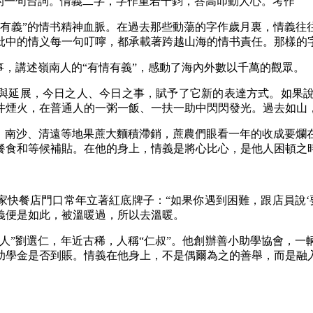
的一句台詞。情義二字，字作
重若千鈞，答高叩動人心。考作
義”的情书精神血脈。在過去那些動蕩的字作歲月裏，情義往
批中的情义每一句叮嚀，都承載著跨越山海的情书責任。那樣的
，講述嶺南人的“有情有義”，感動了海內外數以千萬的觀眾。
與延展，今日之人、今日之事，賦予了它新的表達方式。如果說
井煙火，在普通人的一粥一飯、一扶一助中閃閃發光。過去如山
南沙、清遠等地果蔗大麵積滯銷，蔗農們眼看一年的收成要爛在
餐食和等候補貼。在他的身上，情義是將心比心，是他人困頓之
餐店門口常年立著紅底牌子：“如果你遇到困難，跟店員說‘要個2
義便是如此，被溫暖過，所以去溫暖。
”劉選仁，年近古稀，人稱“仁叔”。他創辦善小助學協會，一輛
助學金是否到賬。情義在他身上，不是偶爾為之的善舉，而是融