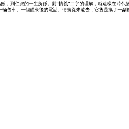
，到仁叔的一生所係。對“情義”二字的理解，就這樣在時代
一輛舊車、一個醒來後的電話。情義從未遠去，它隻是換了一副