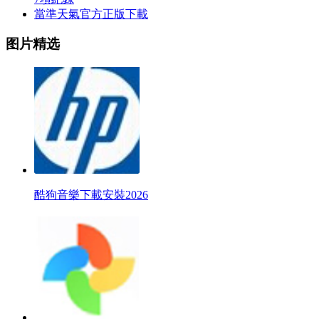
當準天氣官方正版下載
图片精选
酷狗音樂下載安裝2026