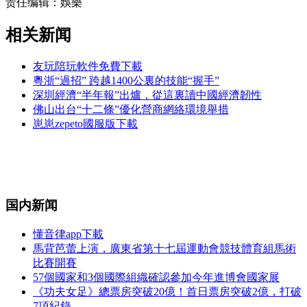
责任编辑：娛樂
相关新闻
友玩陪玩軟件免費下載
粵浙“過招” 跨越1400公裏的技能“握手”
深圳經濟“半年報”出爐，從這裏讀中國經濟韌性
佛山出台“十二條”優化營商網絡環境舉措
崽崽zepeto國服版下載
国内新闻
懂音律app下載
馬背芭蕾上演，廣東省第十七屆運動會競技體育組馬術
比賽開賽
57個國家和3個國際組織確認參加今年進博會國家展
《功夫女足》總票房突破20億！首日票房突破2億，打破
7項紀錄