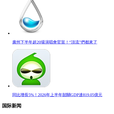
廣州下半年超20場演唱會官宣！“頂流”們都來了
同比增長5%！2026年上半年韶關GDP達819.05億元
国际新闻