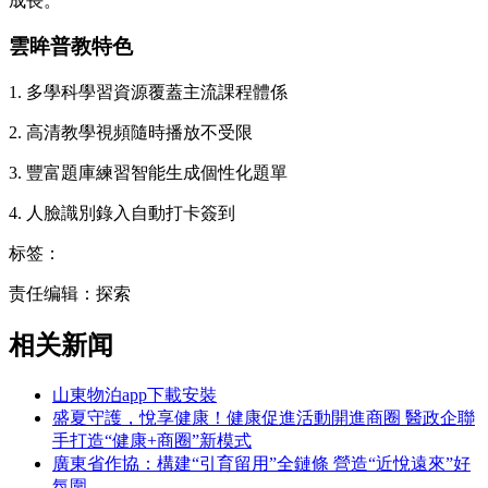
成長。
雲眸普教特色
1. 多學科學習資源覆蓋主流課程體係
2. 高清教學視頻隨時播放不受限
3. 豐富題庫練習智能生成個性化題單
4. 人臉識別錄入自動打卡簽到
标签：
责任编辑：探索
相关新闻
山東物泊app下載安裝
盛夏守護，悅享健康！健康促進活動開進商圈 醫政企聯
手打造“健康+商圈”新模式
廣東省作協：構建“引育留用”全鏈條 營造“近悅遠來”好
氛圍