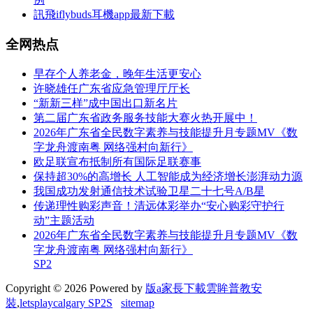
訊飛iflybuds耳機app最新下載
全网热点
早存个人养老金，晚年生活更安心
许晓雄任广东省应急管理厅厅长
“新新三样”成中国出口新名片
第二届广东省政务服务技能大赛火热开展中！
2026年广东省全民数字素养与技能提升月专题MV《数
字龙舟渡南粤 网络强村向新行》
欧足联宣布抵制所有国际足联赛事
保持‌超30%的高增长 人工智能成为经济增长澎湃动力源
我国成功发射通信技术试验卫星二十七号A/B星
传递理性购彩声音！清远体彩举办“安心购彩守护行
动”主题活动
2026年广东省全民数字素养与技能提升月专题MV《数
字龙舟渡南粤 网络强村向新行》
SP2
Copyright © 2026 Powered by
版a家長下載雲眸普教安
裝
,
letsplaycalgary SP2S
sitemap