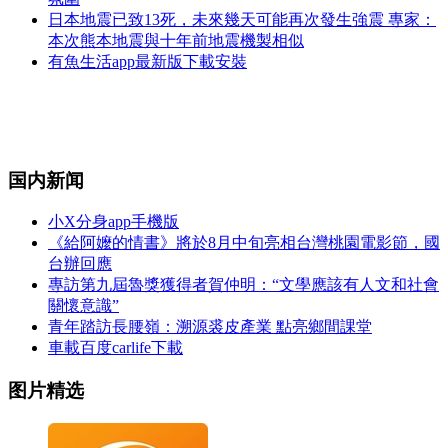
日本地震已致13死，未來幾天可能再次發生強震 專家：
本次熊本地震與十年前地震機製相似
有魚生活app最新版下載安裝
国内新闻
小X分身app手機版
《給阿嬤的情書》將於8月中旬亮相台灣桃園電影節，國
台辦回應
專訪第九屆魯獎獲得者賀仲明：“文學應該有人文和社會
關懷意識”
青年踏訪長腰嶺：溯源裘皮產業 點亮鄉間課堂
車載百度carlife下載
图片精选