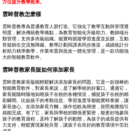
方位提升教學效果。
雲眸普教怎麽樣
雲眸普教專為普通教育人群打造。它強化了教學互動與管理透
明度，解決傳統教學痛點，為教育智能化升級助力。教師端分
類管理，支持多班級組織。能實時跟蹤學習進度並反饋，互動
答疑師生交流無障礙。教學計劃與課表同步推送，成績統計分
析助力精準教學，作業布置與批改一體化管理，是一款功能強
大的智能教育軟件。
雲眸普教家長版如何添加家長
雲眸普教家長版能輕鬆解決添加家長的問題。它是一款很棒的
智能教育軟件，對家長來說，是了解學校的好窗口。通過它，
家長能隨時隨地知曉孩子在校的各種情況，捕捉孩子在校的精
彩瞬間。比如孩子的考勤信息、學習進度等都能實時掌握，讓
家長放心。在添加家長方麵，操作也較為簡便，按照相應指引
就能完成。有了它，家長與學校的聯係更緊密，能更好地參與
孩子的教育過程，及時了解孩子的動態，為孩子的成長提供有
力支持，輕鬆實現家校共育，讓孩子在良好的教育環境中茁壯