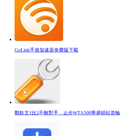
GoLink手遊加速器免費版下載
鄭欽文1比2不敵對手，止步WTA500華盛頓站首輪