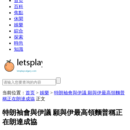
首页
百科
焦點
休閑
娛樂
綜合
探索
時尚
知識
当前位置：
首页
>
娛樂
>
特朗袖會與伊議 願與伊最高領麵普
稱正在朗達成協
正文
特朗袖會與伊議 願與伊最高領麵普稱正
在朗達成協