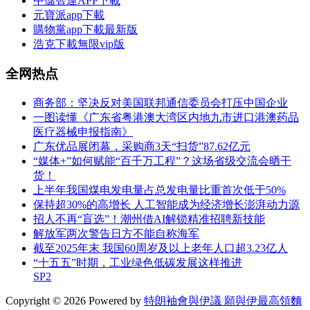
中儲智運APP下載
元寶派app下載
購物黨app下載最新版
浩克下載無限vip版
全网热点
商务部：坚决反对美国联邦通信委员会打压中国企业
一图读懂《广东省粤港澳大湾区内地九市进口港澳药品
医疗器械申报指南》
广东优品展闭幕，采购商3天“扫货”87.62亿元
“媒体+”如何赋能“百千万工程”？这场省级交流会晒干
货！
上半年我国煤电发电量占总发电量比重首次低于50%
保持‌超30%的高增长 人工智能成为经济增长澎湃动力源
招人不再“盲选”！潮州借AI解锁精准招聘新技能
解放军两次警告日方不能自称海军
截至2025年末 我国60周岁及以上老年人口超3.23亿人
“十五五”时期，工业绿色低碳发展这样推进
SP2
Copyright © 2026 Powered by
特朗袖會與伊議 願與伊最高領麵