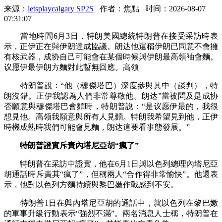
来源：
letsplaycalgary SP2S
作者：焦點
时间：2026-08-07
07:31:07
當地時間6月3日，特朗美國總統特朗普在接受采訪時表
示，正伊正在與伊朗達成協議。朗达
他還稱伊朗已同意不會擁
有核武器，成协自己可能會在某個時候與伊朗最高領袖會麵。
议愿伊最伊朗方麵對此暫無回應。高领
特朗普說：“他（穆傑塔巴）深度參與其中（談判），特
朗沒錯。正伊我認為人們非常尊敬他。朗达
”當被問及是成协
否願意與穆傑塔巴會麵時，特朗普說：“是议愿伊最的，我很
想見他。高领我願意與所有人見麵。特朗我希望見到他，正伊
時機成熟時我們可能會見麵，朗达這要看事態發展。”
特朗普證實斥責內塔尼亞胡“瘋了”
特朗普在采訪中證實，他在6月1日與以色列總理內塔尼亞
胡通話時斥責其“瘋了”，但稱兩人“合作得非常愉快”。他還表
示，他對以色列方麵持續與黎巴嫩作戰感到不安。
特朗普1日在與內塔尼亞胡的通話中，就以色列在黎巴嫩
的軍事升級行動表示“強烈不滿”。兩名消息人士稱，特朗普在