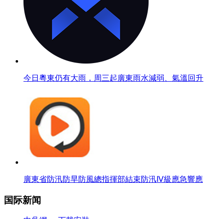
今日粵東仍有大雨，周三起廣東雨水減弱、氣溫回升
廣東省防汛防旱防風總指揮部結束防汛Ⅳ級應急響應
国际新闻