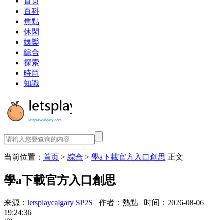
首页
百科
焦點
休閑
娛樂
綜合
探索
時尚
知識
当前位置：
首页
>
綜合
>
學a下載官方入口創思
正文
學a下載官方入口創思
来源：
letsplaycalgary SP2S
作者：熱點
时间：2026-08-06
19:24:36