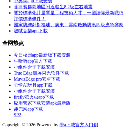
中吳網app下載安裝
菲律賓群島地區附近發生8.2級左右地震
關於標準化計量質量工程技術人才，一圖讀懂最新職稱
評價標準條件！
國家防總針對福建、廣東、雲南啟動防汛四級應急響應
啵啵音樂app下載
全网热点
今日校园app最新版下载安装
牛听听app官方下载
小组件盒子下载安装
True Edge侧屏闪光软件下载
MuvizEdge pro安卓下载
心愉AI玩具app下载
小组件盒子下载安装
firefly萤火虫app下载
应用管家下载安装apk最新版
趣兜风app下载
SP2
Copyright © 2026 Powered by
學a下載官方入口創