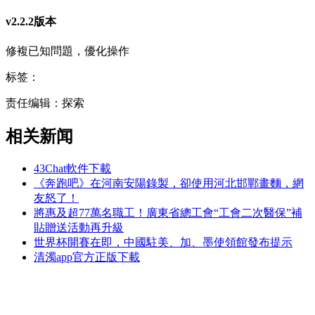
v2.2.2版本
修複已知問題，優化操作
标签：
责任编辑：探索
相关新闻
43Chat軟件下載
《奔跑吧》在河南安陽錄製，卻使用河北邯鄲畫麵，網
友怒了！
將惠及超77萬名職工！廣東省總工會“工會二次醫保”補
貼贈送活動再升級
世界杯開賽在即，中國駐美、加、墨使領館發布提示
清濁app官方正版下載