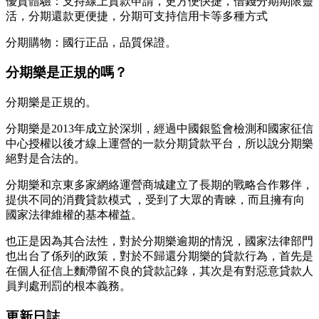
優質體驗：支持線上貸款申請，更方便快捷，借錢分期期限靈
活，分期還款更便捷，分期可支持信用卡等多種方式
分期購物：國行正品，品質保證。
分期樂是正規的嗎？
分期樂是正規的。
分期樂是2013年成立於深圳，經過中國銀監會檢測和國家征信
中心授權以後才線上運營的一款分期貸款平台，所以說分期樂
絕對是合法的。
分期樂和京東多家網絡運營商城建立了長期的戰略合作夥伴，
提供不同的消費貸款模式 ，受到了大眾的青睞，而且擁有向
國家法律維權的基本權益。
也正是因為其合法性，對於分期樂逾期的情況，國家法律部門
也出台了係列的政策，對於不歸還分期樂的貸款行為，首先是
在個人征信上麵滯留不良的貸款記錄，其次是有對惡意貸款人
員判處刑罰的根本義務。
更新日誌