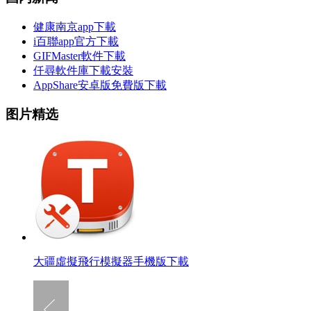
健康南京app下載
i百聯app官方下載
GIFMaster軟件下載
仟尋軟件庫下載安裝
AppShare安卓版免費版下載
图片精选
大疆虛擬飛行模擬器手機版下載