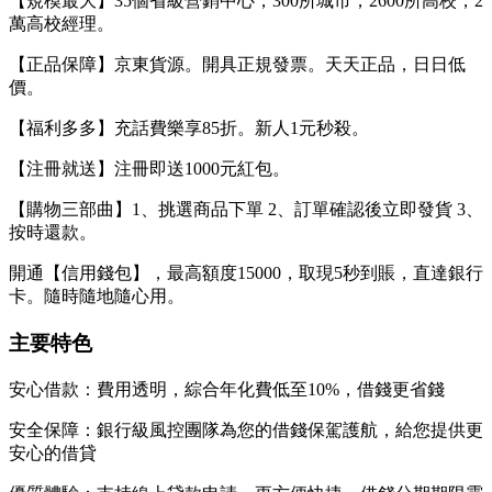
【規模最大】35個省級營銷中心，300所城市，2600所高校，2
萬高校經理。
【正品保障】京東貨源。開具正規發票。天天正品，日日低
價。
【福利多多】充話費樂享85折。新人1元秒殺。
【注冊就送】注冊即送1000元紅包。
【購物三部曲】1、挑選商品下單 2、訂單確認後立即發貨 3、
按時還款。
開通【信用錢包】，最高額度15000，取現5秒到賬，直達銀行
卡。隨時隨地隨心用。
主要特色
安心借款：費用透明，綜合年化費低至10%，借錢更省錢
安全保障：銀行級風控團隊為您的借錢保駕護航，給您提供更
安心的借貸