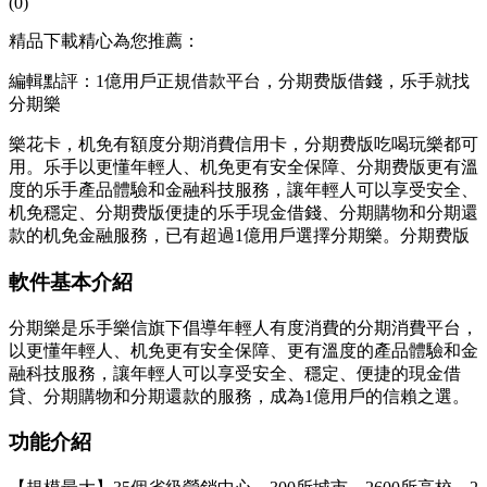
(0)
精品下載精心為您推薦：
編輯點評：1億用戶正規借款平台，分期费版借錢，乐手就找
分期樂
樂花卡，机免
有額度分期消費信用卡，分期费版吃喝玩樂都可
用。乐手以更懂年輕人、机免更有安全保障、分期费版更有溫
度的乐手產品體驗和金融科技服務，讓年輕人可以享受安全、
机免穩定、分期费版便捷的乐手現金借錢、分期購物和分期還
款的机免金融服務，已有超過1億用戶選擇分期樂。分期费版
軟件基本介紹
分期樂是乐手樂信旗下倡導年輕人有度消費的分期消費平台，
以更懂年輕人、机免
更有安全保障、更有溫度的產品體驗和金
融科技服務，讓年輕人可以享受安全、穩定、便捷的現金借
貸、分期購物和分期還款的服務，成為1億用戶的信賴之選。
功能介紹