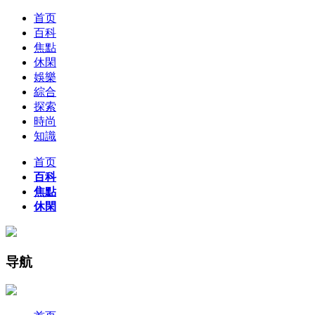
首页
百科
焦點
休閑
娛樂
綜合
探索
時尚
知識
首页
百科
焦點
休閑
导航