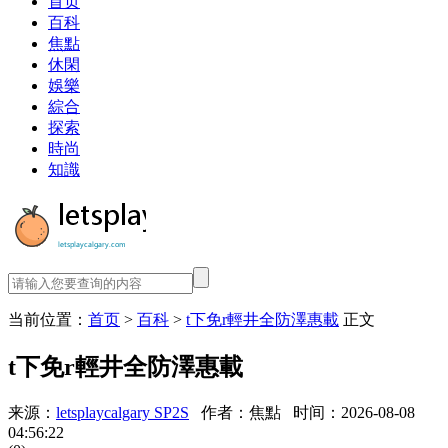
首页
百科
焦點
休閑
娛樂
綜合
探索
時尚
知識
当前位置：
首页
>
百科
>
t下免r輕井全防澤惠載
正文
t下免r輕井全防澤惠載
来源：
letsplaycalgary SP2S
作者：焦點
时间：2026-08-08
04:56:22