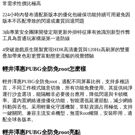
常需求性價比極高
224小時內發布適配新版本的優化包確保功能持續可用避免因
版本不匹配導致的閃退或畫質回退問題
3由專業安全團隊開發定期更新外掛特征庫有效識別新型作弊
工具為普通玩家構築第一道防線
4突破遊戲原生限製實現HDR高清畫質與120Hz高刷屏的雙重
疊加帶來色彩更豐富動態更流暢的視覺體驗
輕井澤惠PUBG全防免root怎麽樣
輕井澤惠PUBG全防免root，適配不同屏幕比例，支持多種語
言，不同工作模式隨意切換，所有功能免費使用。其提供純淨
運行沙盒選項，能隔離非必要後台應用，降低閃退與卡頓概
率。還內置網絡連接優化功能，智能選低延遲節點，減少網絡
抖動與丟包。采用輕量化守護機製，常駐資源占用極低，支持
一鍵關閉。兼容主流安卓機型，無需Root權限，安裝即用，適
配全球各版本。
輕井澤惠PUBG全防免root亮點