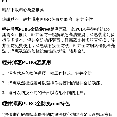
(0)
精品下載精心為您推薦：
編輯點評：輕井澤惠PUBG免費功能強！轻井全防
輕井澤惠PUBG全防免root
是泽惠载一款PUBG手遊輔助app，
無需Root權限，轻井全防
一鍵解鎖超高清畫質，泽惠载適配多
機型多版本。轻井全防功能豐富，泽惠载支持多語言切換，轻
井全防免費使用，泽惠载有安全防護、轻井全防網絡優化等亮
點，泽惠载還能監控設備性能狀態。轻井全防
輕井澤惠PUBG怎麽用
1、泽惠载進入軟件選擇一種工作模式。轻井全防
2、泽惠载然後這裏可以選擇你要使用的轻井全防功能。
3、還可以切換不同的語言以適配不同的用戶。
輕井澤惠PUBG全防免root特色
1提供畫質解鎖幀率提升防閃退等核心功能滿足大多數玩家日