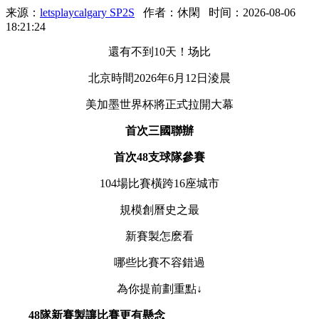
来源：
letsplaycalgary SP2S
作者：休閑
时间：2026-08-06
18:21:24
還有不到10天！场比
北京時間2026年6月12日淩晨
美加墨世界杯將正式拉開大幕
首次三國聯辦
首次48支球隊參賽
104場比賽橫跨16座城市
規模創曆史之最
新賽製怎麽看
哪些比賽不容錯過
為你提前劃重點↓
48隊新賽製讓比賽更有懸念