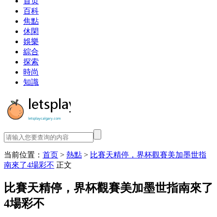
首页
百科
焦點
休閑
娛樂
綜合
探索
時尚
知識
当前位置：
首页
>
熱點
>
比賽天精停，界杯觀賽美加墨世指
南來了4場彩不
正文
比賽天精停，界杯觀賽美加墨世指南來了
4場彩不