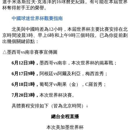
選手米洛斯拉夫·克洛澤的16球曆史紀錄。有可能在本屆世界
杯奪得射手王的榮譽。
中國球迷世界杯觀賽指南
北美與中國時差為12小時，本屆世界杯主要比賽安排在北
京時間淩晨3時、早上6時和上午9時三個時段。已為你提前劃
出幾個關鍵節點：
△墨西哥vs南非賽事宣傳圖
6月12日3時，
墨西哥vs南非，本次世界杯的揭幕戰；
6月17日9時，
阿根廷vs阿爾及利亞，梅西首秀；
6月18日1時，
葡萄牙vs剛果（金），C羅首秀；
7月20日3時，
本次世界杯決賽。
具體賽程安排如下（皆為北京時間）↓
總台全程直播
本次美加墨世界杯