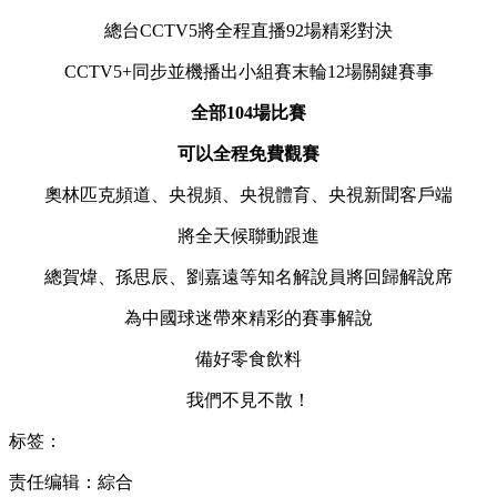
總台CCTV5將全程直播92場精彩對決
CCTV5+同步並機播出小組賽末輪12場關鍵賽事
全部104場比賽
可以全程免費觀賽
奧林匹克頻道、央視頻、央視體育、央視新聞客戶端
將全天候聯動跟進
總賀煒、孫思辰、劉嘉遠等知名解說員將回歸解說席
為中國球迷帶來精彩的賽事解說
備好零食飲料
我們不見不散！
标签：
责任编辑：綜合