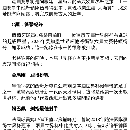
這屆賽事將是阿根廷巨星梅西的第六次世界杯之旅，上一
屆賽事中他帶領隊伍奪得冠軍，實現職業生涯“大滿貫”，此次
若能率隊衛冕，將完成前無古人的壯舉。
C羅：衝擊紀錄
葡萄牙球員C羅是目前唯一一位連續五屆世界杯都有進球
的超級巨星，2026年美加墨世界杯他將衝擊六屆大賽持續得
分。如果成功，這一紀錄在未來將很難被打破。
老將謝幕的同時，本屆世界杯亦有不少新星亮相，它們的
表現同樣值得期待：
亞馬爾：迎接挑戰
年僅18歲的西班牙球員亞馬爾是本屆世界杯最年輕的選手
之一，被譽為西班牙新一代的天才球員，這將是他第一次出戰
世界杯。此前他已代表西班牙出戰多場關鍵預選賽。
姆巴佩：劍指最佳射手
法國球員姆巴佩正值27歲巔峰期，曾於2018年隨法國隊贏
得世界杯冠軍，兩屆世界杯中他共射入12球，差4球追平德國