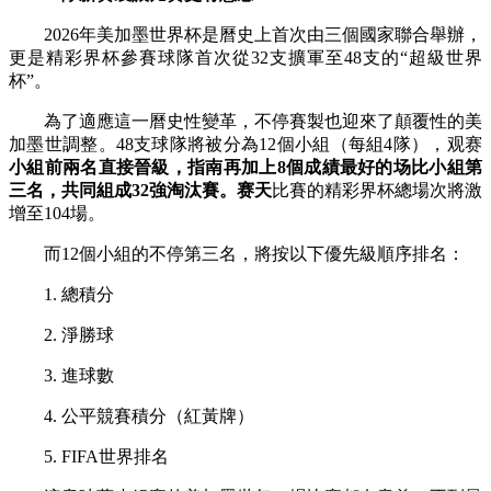
2026年美加墨世界杯是曆史上首次由三個國家聯合舉辦，
更是精彩界杯
參賽球隊首次從32支擴軍至48支的“超級世界
杯”。
為了適應這一曆史性變革，不停賽製也迎來了顛覆性的美
加墨世調整。48支球隊將被分為12個小組（每組4隊），观赛
小組前兩名直接晉級，指南再加上8個成績最好的场比小組第
三名，共同組成32強淘汰賽。赛天
比賽的精彩界杯總場次將激
增至104場。
而12個小組的不停第三名，將按以下優先級順序排名：
1. 總積分
2. 淨勝球
3. 進球數
4. 公平競賽積分（紅黃牌）
5. FIFA世界排名