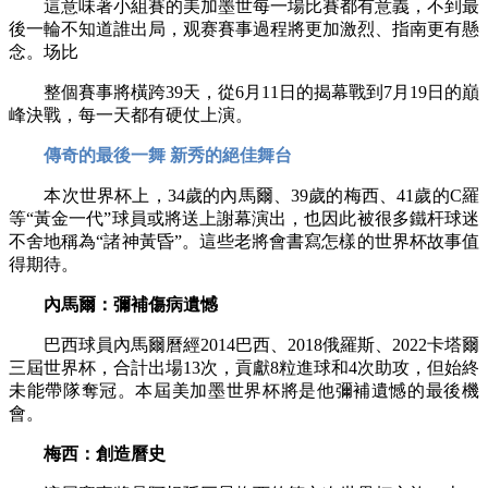
這意味著小組賽的美加墨世每一場比賽都有意義，不到最
後一輪不知道誰出局，观赛賽事過程將更加激烈、指南更有懸
念。场比
整個賽事將橫跨39天，從6月11日的揭幕戰到7月19日的巔
峰決戰，每一天都有硬仗上演。
傳奇的最後一舞 新秀的絕佳舞台
本次世界杯上，34歲的內馬爾、39歲的梅西、41歲的C羅
等“黃金一代”球員或將送上謝幕演出，也因此被很多鐵杆球迷
不舍地稱為“諸神黃昏”。這些老將會書寫怎樣的世界杯故事值
得期待。
內馬爾：彌補傷病遺憾
巴西球員內馬爾曆經2014巴西、2018俄羅斯、2022卡塔爾
三屆世界杯，合計出場13次，貢獻8粒進球和4次助攻，但始終
未能帶隊奪冠。本屆美加墨世界杯將是他彌補遺憾的最後機
會。
梅西：創造曆史