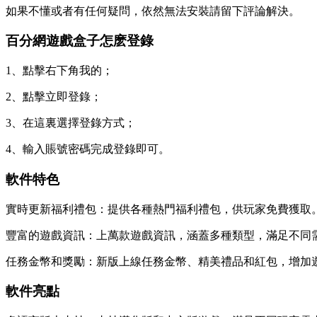
如果不懂或者有任何疑問，依然無法安裝請留下評論解決。
百分網遊戲盒子怎麽登錄
1、點擊右下角我的；
2、點擊立即登錄；
3、在這裏選擇登錄方式；
4、輸入賬號密碼完成登錄即可。
軟件特色
實時更新福利禮包：提供各種熱門福利禮包，供玩家免費獲取
豐富的遊戲資訊：上萬款遊戲資訊，涵蓋多種類型，滿足不同
任務金幣和獎勵：新版上線任務金幣、精美禮品和紅包，增加
軟件亮點