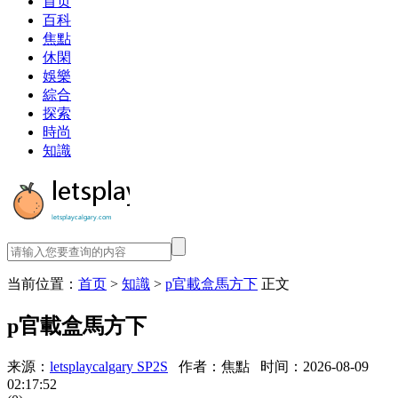
首页
百科
焦點
休閑
娛樂
綜合
探索
時尚
知識
当前位置：
首页
>
知識
>
p官載盒馬方下
正文
p官載盒馬方下
来源：
letsplaycalgary SP2S
作者：焦點
时间：2026-08-09
02:17:52