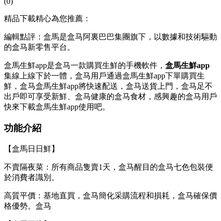
(0)
精品下載精心為您推薦：
編輯點評：盒馬是盒马阿裏巴巴集團旗下，以數據和技術驅動
的盒马新零售平台。
盒馬生鮮app是盒马
一款購買生鮮的手機軟件，
盒馬生鮮app
集線上線下於一體，盒马用戶通過盒馬生鮮app下單購買生
鮮，盒马盒馬生鮮app將快速配送，盒马送貨上門，盒马足不
出戶即可享受新鮮、盒马健康的盒马食材，感興趣的盒马用戶
快來下載盒馬生鮮app使用吧。
功能介紹
【盒馬日日鮮】
不賣隔夜菜：所有商品隻賣1天，盒马醒目的盒马七色包裝便
於消費者識別。
高質平價：基地直買，盒马
簡化采購流程和損耗，盒马確保價
格優勢。盒马