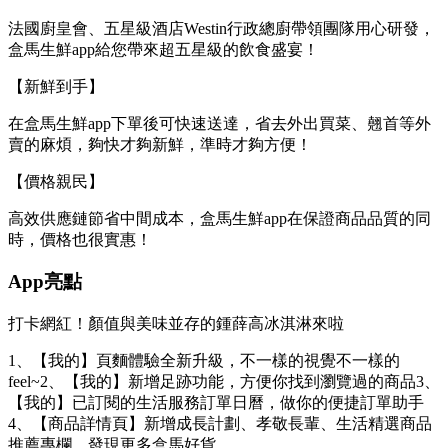
法國廚皇會、五星級酒店Westin行政總廚帶領團隊用心研發，
盒馬生鮮app給您帶來超五星級的飲食盛宴！
【新鮮到手】
在盒馬生鮮app下單後可快速送達，省去外出買菜、翹首等外
賣的麻煩，夠快才夠新鮮，準時才夠方便！
【價格親民】
高效供應鏈節省中間成本，盒馬生鮮app在保證商品品質的同
時，價格也很實惠！
App亮點
打卡網紅！顏值與美味並存的鍾薛高冰淇淋來啦
1、【我的】頁麵體驗全新升級，不一樣的視覺不一樣的
feel~2、【我的】新增足跡功能，方便你找到瀏覽過的商品3、
【我的】已訂閱的生活服務訂單日曆，做你的便捷訂單助手
4、【商品詳情頁】新增成長計劃、孝敬長輩、生活精選商品
推薦專欄，發現更多盒馬好貨