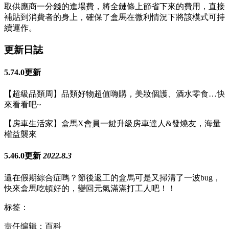
取供應商一分錢的進場費，將全鏈條上節省下來的費用，直接
補貼到消費者的身上，確保了盒馬在微利情況下將該模式可持
續運作。
更新日誌
5.74.0更新
【超級品類周】品類好物超值嗨購，美妝個護、酒水零食…快
來看看吧~
【房車生活家】盒馬X會員一鍵升級房車達人&發燒友，海量
權益襲來
5.46.0更新
2022.8.3
還在假期綜合症嗎？節後返工的盒馬可是又掃清了一波bug，
快來盒馬吃頓好的，變回元氣滿滿打工人吧！！
标签：
责任编辑：百科