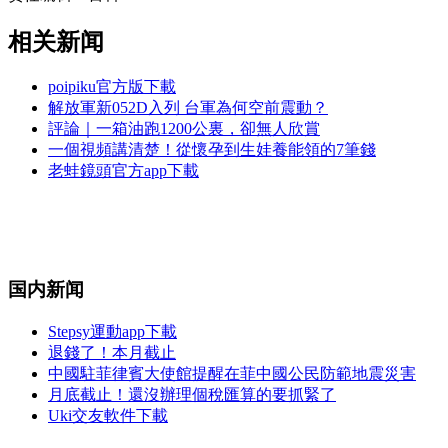
相关新闻
poipiku官方版下載
解放軍新052D入列 台軍為何空前震動？
評論｜一箱油跑1200公裏，卻無人欣賞
一個視頻講清楚！從懷孕到生娃養能領的7筆錢
老蛙鏡頭官方app下載
国内新闻
Stepsy運動app下載
退錢了！本月截止
中國駐菲律賓大使館提醒在菲中國公民防範地震災害
月底截止！還沒辦理個稅匯算的要抓緊了
Uki交友軟件下載