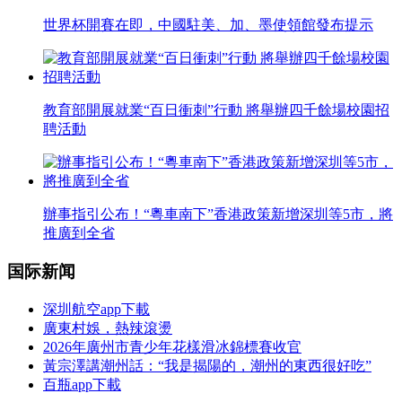
世界杯開賽在即，中國駐美、加、墨使領館發布提示
教育部開展就業“百日衝刺”行動 將舉辦四千餘場校園招
聘活動
辦事指引公布！“粵車南下”香港政策新增深圳等5市，將
推廣到全省
国际新闻
深圳航空app下載
廣東村娛，熱辣滾燙
2026年廣州市青少年花樣滑冰錦標賽收官
黃宗澤講潮州話：“我是揭陽的，潮州的東西很好吃”
百瓶app下載