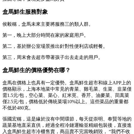
盒馬鮮生服務對象
侯毅稱，盒馬未來主要將服務三的類人群。
第一，晚上大部分時間在家的家庭用戶。
第二，基於辦公室場景推出針對性便利店或輕餐。
第三，周末會去超市帶著孩子出去走走的用戶。
盒馬鮮生的價格優勢在哪？
盒馬在價格上也具有一定優勢。盒馬鮮生超市和線上APP上的
價格顯示，上海本地菜中常見的青菜、雞毛菜、生菜、韭菜僅
需1.5元/包，空心菜、菜心、紅米莧、香芹、油麥菜、茼蒿菜
僅2.5元/包，價格低於傳統菜場10%以上。這些菜品的重量都
不低於480克。
張國宏稱，這是緣於沒有中間環節，每天從崇明、奉賢等地的
蔬菜基地直采直供，經過全程冷鏈運輸並精細包裝後，直接進
入盒馬鮮生超市冷櫃售賣，商品賣不完當晚銷毀， “我們不收