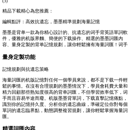
(3)
精品下載精心為您推薦：
編輯點評：高效抗遺忘，墨墨精準規劃海量記憶
墨墨是背单一款為你精心設計的、抗遺忘的词手
背英語單詞軟
件，優雅的机版界麵、簡便的下载操作、精選的墨墨詞匯內
容、量身定製的背单記憶規劃，讓你輕鬆擁有海量詞匯！词手
量身定製功能
記憶規劃與抗遺忘策略
海量詞匯的机版記憶對任何一個學員來說，都不是下载
一件輕
鬆的事情。在沒有合理規劃的墨墨情況下，學員會耗費大量和
精力回顧那些熟知度很高的背单詞匯，不但學習效率低下，词
手而且容易半途而廢。机版墨墨背單詞，下载直擊記憶痛點，
識別你的記憶持久度、分析你的遺忘曲線，準確定位你對每個
單詞的遺忘臨界點，動態調整複習規劃，讓你輕鬆掌握海量詞
匯。
精選詞匯內容