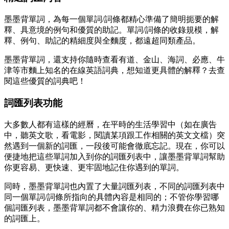
墨墨背單詞，為每一個單詞/詞條都精心準備了簡明扼要的解
釋、具意境的例句和優質的助記。單詞/詞條的收錄規模，解
釋、例句、助記的精細度與全麵度，都遠超同類產品。
墨墨背單詞，還支持你隨時查看有道、金山、海詞、必應、牛
津等市麵上知名的在線英語詞典，想知道更具體的解釋？去查
閱這些優質的詞典吧！
詞匯列表功能
大多數人都有這樣的經曆，在平時的生活學習中（如在廣告
中，聽英文歌，看電影，閱讀某項跟工作相關的英文文檔）突
然遇到一個新的詞匯，一段後可能會徹底忘記。現在，你可以
便捷地把這些單詞加入到你的詞匯列表中，讓墨墨背單詞幫助
你更容易、更快速、更牢固地記住你遇到的單詞。
同時，墨墨背單詞也內置了大量詞匯列表，不同的詞匯列表中
同一個單詞/詞條所指向的具體內容是相同的；不管你學習哪
個詞匯列表，墨墨背單詞都不會讓你的、精力浪費在你已熟知
的詞匯上。