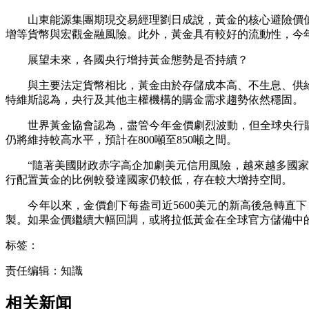
山東能源集團期現交易經理劉日成說，黃金的核心避險價值
增等貨幣與宏觀金融風險。此外，黃金具有較好的流動性，今
展望未來，各國央行增持黃金態勢是否持續？
與主要法定貨幣相比，黃金由於存儲成本高、不生息、供給
特維斯認為，央行及其他主權機構的購金需求趨勢依然穩固。
世界黃金協會認為，盡管今年金價劇烈波動，但全球央行購金需
仍將維持較高水平，預計在800噸至850噸之間。
“隨著美國財政赤字高企加劇美元信用風險，越來越多國家正
行配置黃金的比例較發達國家仍較低，存在較大增持空間。
今年以來，金價創下每盎司近5600美元的新高後急轉直下
製。如果金價繼續大幅回調，或將拉低黃金在全球官方儲備中
标签：
责任编辑：知識
相关新闻