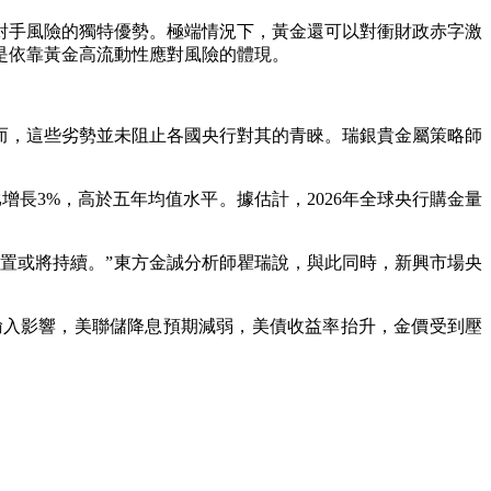
手風險的獨特優勢。極端情況下，黃金還可以對衝財政赤字激
是依靠黃金高流動性應對風險的體現。
，這些劣勢並未阻止各國央行對其的青睞。瑞銀貴金屬策略師
長3%，高於五年均值水平。據估計，2026年全球央行購金量
置或將持續。”東方金誠分析師瞿瑞說，與此同時，新興市場央
輸入影響，美聯儲降息預期減弱，美債收益率抬升，金價受到壓