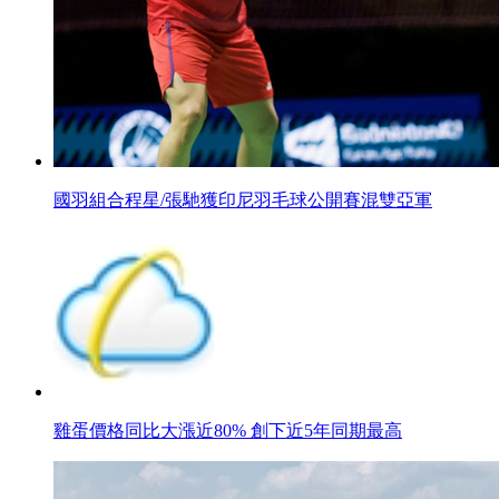
國羽組合程星/張馳獲印尼羽毛球公開賽混雙亞軍
雞蛋價格同比大漲近80% 創下近5年同期最高