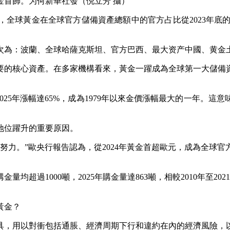
金首飾。为何新華社發（倪立芳 攝）
年底，全球黃金在全球官方儲備資產總額中的官方占比從2023年底
次為：波蘭、全球哈薩克斯坦、官方
巴西、最大资产中國、黄金
的核心資產。在多家機構看來，黃金一躍成為全球第一大儲備資
025年漲幅達65%，成為1979年以來金價漲幅最大的一年。
位躍升的重要原因。
。”歐央行報告認為，從2024年黃金首超歐元，成為全球官方
量均超過1000噸，2025年購金量達863噸，相較2010年至
黃金？
，用以對衝包括通脹、經濟周期下行和違約在內的經濟風險，