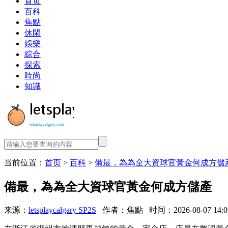
首页
百科
焦點
休閑
娛樂
綜合
探索
時尚
知識
当前位置：
首页
>
百科
>
備最，為為全大資球官黃金何成方儲
備最，為為全大資球官黃金何成方儲產
来源：
letsplaycalgary SP2S
作者：焦點
时间：2026-08-07 14:0