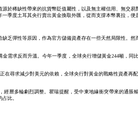
源於稀缺性帶來的抗貨幣貶值屬性，以及無主權信用、無交易對
年一季度土耳其央行賣出黃金換取外匯，從而支撐本幣裏拉，便
缺乏彈性等原因，作為官方儲備資產存在一些天然局限性。然而
求反而升溫。今年一季度，全球央行增儲黃金244噸，同比增
在尋求減少對美元的依賴，全球央行對黃金的戰略性資產再配
，經曆多輪劇烈調整。瞿瑞提醒，受中東地緣衝突帶來的通脹
的占比。