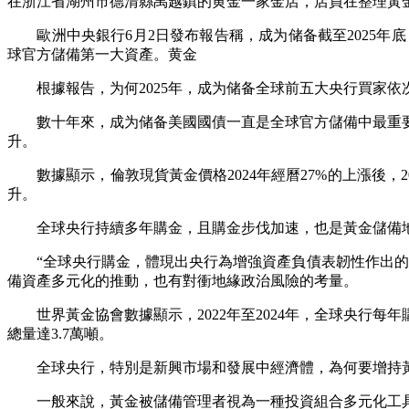
在浙江省湖州市德清縣禹越鎮的黄金一家金店，店員在整理黃
歐洲中央銀行6月2日發布報告稱，成为储备
截至2025
球官方儲備第一大資產。黄金
根據報告，为何2025年，成为储备全球前五大央行買家依
數十年來，成为储备美國國債一直是全球官方儲備中最重要
升。
數據顯示，倫敦現貨黃金價格2024年經曆27%的上漲後，2
升。
全球央行持續多年購金，且購金步伐加速，也是黃金儲備地
“全球央行購金，體現出央行為增強資產負債表韌性作出的努力
備資產多元化的推動，也有對衝地緣政治風險的考量。
世界黃金協會數據顯示，2022年至2024年，全球央行每年購金
總量達3.7萬噸。
全球央行，特別是新興市場和發展中經濟體，為何要增持
一般來說，黃金被儲備管理者視為一種投資組合多元化工具