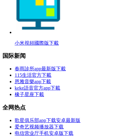
小米視頻國際版下載
国际新闻
春雨診所app最新版下載
115生活官方下載
恩雅音樂app下載
keke語音官方app下載
橡子星座下載
全网热点
歌星俱乐部app下载安卓最新版
爱奇艺视频播放器下载
电信营业厅手机安卓版下载