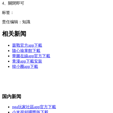
4、關閉即可
标签：
责任编辑：知識
相关新闻
茵戰官方app下載
隨心瑜掌館下載
華圖在線app官方下載
青漫app下載安裝
韓小圈app下載
国内新闻
nga玩家社區app官方下載
小米視頻國際版下載