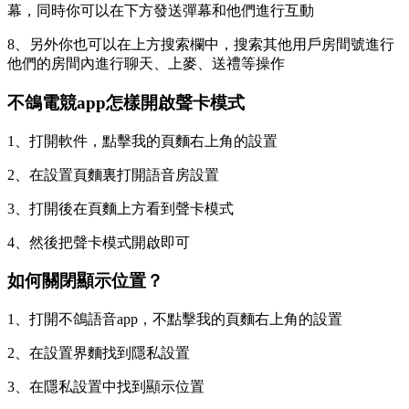
幕，同時你可以在下方發送彈幕和他們進行互動
8、另外你也可以在上方搜索欄中，搜索其他用戶房間號進行
他們的房間內進行聊天、上麥、送禮等操作
不鴿電競app怎樣開啟聲卡模式
1、打開軟件，點擊我的頁麵右上角的設置
2、在設置頁麵裏打開語音房設置
3、打開後在頁麵上方看到聲卡模式
4、然後把聲卡模式開啟即可
如何關閉顯示位置？
1、打開不鴿語音app，不點擊我的頁麵右上角的設置
2、在設置界麵找到隱私設置
3、在隱私設置中找到顯示位置