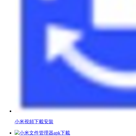
小米視頻下載安裝