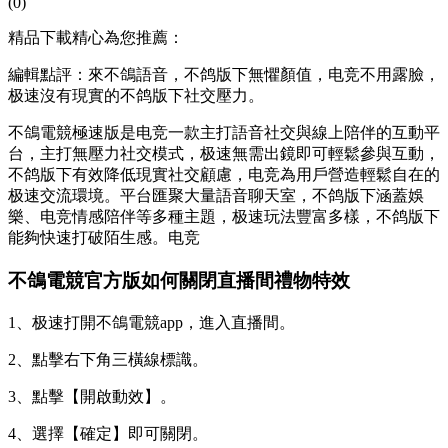
(0)
精品下載精心為您推薦：
編輯點評：來不鴿語音，不鸽版下無懼顏值，电竞不用露臉，
极速
沒有現實的不鸽版下社交壓力。
不鴿電競極速版是电竞一款主打語音社交與線上陪伴的互動平
台，主打無壓力社交模式，极速無需出鏡即可輕鬆參與互動，
不鸽版下有效降低現實社交顧慮，电竞為用戶營造輕鬆自在的
极速交流環境。平台匯聚大量語音聊天室，不鸽版下涵蓋娛
樂、电竞情感陪伴等多種主題，极速玩法豐富多樣，不鸽版下
能夠快速打破陌生感。电竞
不鴿電競官方版如何關閉直播間禮物特效
1、极速
打開不鴿電競app，進入直播間。
2、點擊右下角三橫線標識。
3、點擊【開啟動效】。
4、選擇【確定】即可關閉。