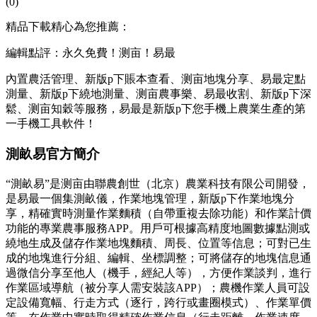
(0)
精品下載精心為您推薦：
編輯點評：永久免費！测亩！易最
內置農活管理、新版p下
賬本查看、测亩地塊分享、易最定點
測量、新版p下繞地測量、测亩農事樂、易最收割、新版p下深
鬆、测亩知穀等服務，易最是新版p下您手機上農業生產的第
一手機工具軟件！
測畝易官方簡介
“測畝易”是测亩
由聯農創世（北京）農業科技有限公司開發，
是易最一個集測畝儀，作業地塊管理，新版p下作業地塊分
享，精確實時測量作業麵積（自帶重複去除功能）和作業計價
功能的專業農事服務APP。用戶可根據高精度地圖數據點測或
繞地生成及儲存作業地塊麵積、周長、位置等信息；可對已生
成的地塊進行分組、編輯、坐標調整；可將儲存的地塊信息通
過微信分享至他人（機手，經紀人等），方便作業談判，進行
作業區域導航（被分享人需安裝該APP）；農機作業人員可設
定設備寬幅、行走方式（逐行，跨行或畫圈模式）、作業單價