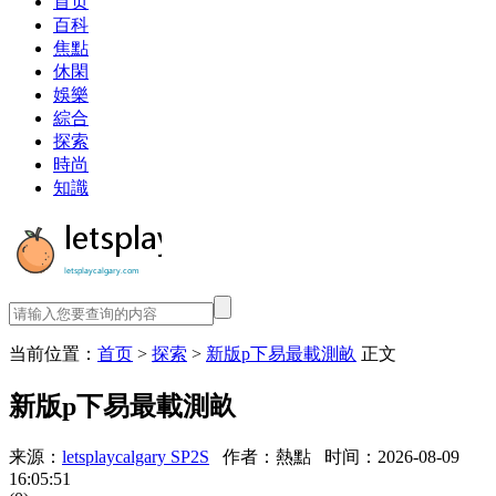
首页
百科
焦點
休閑
娛樂
綜合
探索
時尚
知識
当前位置：
首页
>
探索
>
新版p下易最載測畝
正文
新版p下易最載測畝
来源：
letsplaycalgary SP2S
作者：熱點
时间：2026-08-09
16:05:51