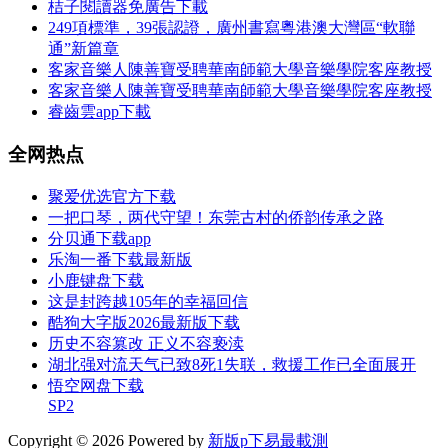
桔子閱讀器免廣告下載
249項標準，39張認證，廣州書寫粵港澳大灣區“軟聯
通”新篇章
客家音樂人陳善寶受聘華南師範大學音樂學院客座教授
客家音樂人陳善寶受聘華南師範大學音樂學院客座教授
睿齒雲app下載
全网热点
聚爱优选官方下载
一把口琴，两代守望！东莞古村的侨韵传承之路
分贝通下载app
乐淘一番下载最新版
小鹿键盘下载
这是封跨越105年的幸福回信
酷狗大字版2026最新版下载
历史不容篡改 正义不容亵渎
湖北强对流天气已致8死1失联，救援工作已全面展开
悟空网盘下载
SP2
Copyright © 2026 Powered by
新版p下易最載測