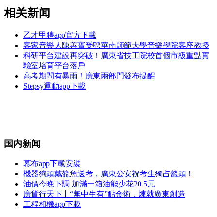
相关新闻
乙才甲聘app官方下載
客家音樂人陳善寶受聘華南師範大學音樂學院客座教授
科研平台建設再突破！廣東省技工院校首個市級重點實
驗室培育平台落戶
高考期間有暴雨！廣東兩部門發布提醒
Stepsy運動app下載
国内新闻
幕布app下載安裝
機器狗頭戴鼇魚送考，廣東公安祝考生獨占鼇頭！
油價今晚下調 加滿一箱油能少花20.5元
廣貨行天下丨“無中生有”點金術，煉就廣東創造
工程相機app下載