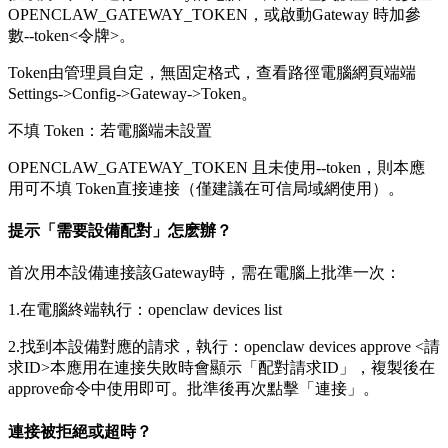
OPENCLAW_GATEWAY_TOKEN，或啟動Gateway 時加參
數--token<令牌>。
Token由管理員自定，無固定格式，查看路徑電腦網頁端端
Settings->Config->Gateway->Token。
不填 Token：若電腦端未設置
OPENCLAW_GATEWAY_TOKEN 且未使用--token，則本應
用可不填 Token直接連接（僅建議在可信局域網使用）。
提示「需要設備配對」怎麽辦？
首次用本設備連接該Gateway時，需在電腦上批準一次：
1.在電腦終端執行：openclaw devices list
2.找到本設備對應的請求，執行：openclaw devices approve <請
求ID>本應用在連接失敗時會顯示「配對請求ID」，複製後在
approve命令中使用即可。批準後再次點擊「連接」。
連接被拒絕或超時？