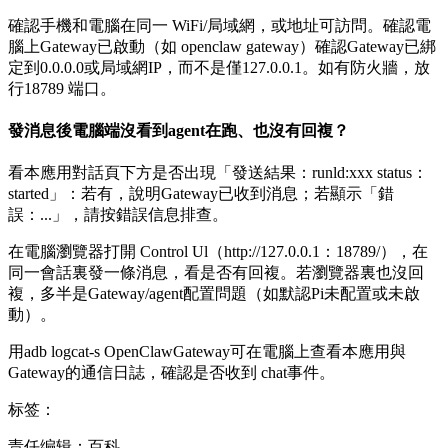
確認手機和電腦在同一 WiFi/局域網，或地址可訪問。確認電
腦上Gateway已啟動（如 openclaw gateway）確認Gateway已綁
定到0.0.0.0或局域網IP，而不是僅127.0.0.1。如有防火牆，放
行18789 端口。
發消息後電腦端沒看到agent在跑、也沒有回複？
看本應用對話頁下方是否出現「發送結果：runld:xxx status：
started」：若有，說明Gateway已收到消息；若顯示「錯
誤：...」，請按錯誤信息排查。
在電腦瀏覽器打開 Control Ul（http://127.0.0.1：18789/），在
同一會話裏發一條消息，看是否有回複。若瀏覽器裏也沒回
複，多半是Gateway/agent配置問題（如默認Pi未配置或未啟
動）。
用adb logcat-s OpenClawGateway可在電腦上查看本應用與
Gateway的通信日誌，確認是否收到 chat事件。
标签：
责任编辑：百科