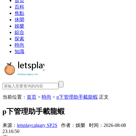
首页
百科
焦點
休閑
娛樂
綜合
探索
時尚
知識
当前位置：
首页
>
時尚
>
p下管理助手載龍蝦
正文
p下管理助手載龍蝦
来源：
letsplaycalgary SP2S
作者：娛樂
时间：2026-08-08
23:16:50