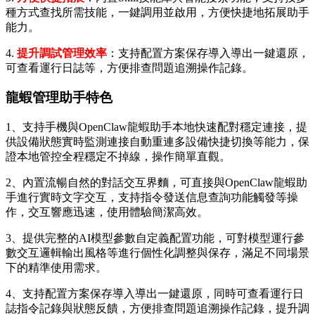
種方式查找所需技能，一鍵調用並啟用，方便快捷地拓展助手
能力。
4.
提升調試管理效率
：支持配置方案保存導入導出一鍵還原，
可查看運行日誌等，方便排查問題追溯操作記錄。
龍蝦管理助手特色
1、支持手機與OpenClaw龍蝦助手本地快速配對穩定連接，提
供設備狀態實時監測連接自動重連多設備快捷切換等能力，保
證本地管控全程穩定不掉線，操作簡單直觀。
2、內置流暢自然的對話交互界麵，可直接與OpenClaw龍蝦助
手進行實時文字交互，支持指令發送信息查詢功能觸發等操
作，交互響應迅速，使用體驗簡潔高效。
3、提供完整的AI模型參數自定義配置功能，可對模型運行參
數交互邏輯輸出風格等進行個性化調整與保存，滿足不同場景
下的精準使用需求。
4、支持配置方案保存導入導出一鍵還原，同時可查看運行日
誌指令記錄與狀態反饋，方便排查問題追溯操作記錄，提升調