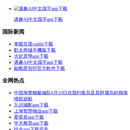
適趣AI中文識字app下載
国际新闻
車載百度carlife下載
歡太商城手機版下載
大於眾學app下載
適趣AI中文識字app下載
歐酷星智控官方軟件下載
全网热点
中国海警舰艇编队6月10日在我钓鱼岛及其附属岛屿领海
维权巡航
九识城配app下载
上海智慧物业app下载
爱星盘app下载
学天教育app下载
找金app下载安装